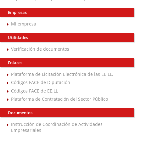
Empresas
Mi empresa
Utilidades
Verificación de documentos
Enlaces
Plataforma de Licitación Electrónica de las EE.LL.
Códigos FACE de Diputación
Códigos FACE de EE.LL
Plataforma de Contratación del Sector Público
Documentos
Instrucción de Coordinación de Actividades
Empresariales