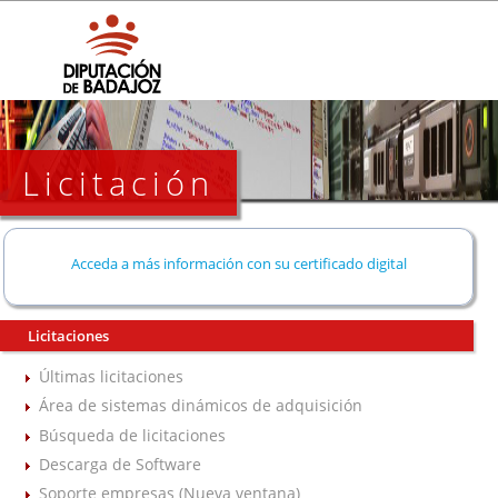
Licitación
Acceda a más información con su certificado digital
Licitaciones
Últimas licitaciones
Área de sistemas dinámicos de adquisición
Búsqueda de licitaciones
Descarga de Software
Soporte empresas (Nueva ventana)