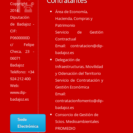
Contratantes
Copyright ©
2014
Área de Economía,
Diputación
Hacienda, Compras y
de Badajoz -
Patrimonio
CIF:
Servicio de Gestión
P0600000D
Contractual
c/ Felipe
Email:
contratacion@dip-
Checa, 23 -
badajoz.es
06071
Delegación de
Badajoz
Infraestructuras, Movilidad
Teléfono: +34
y Odenación del Territorio
924 212 400
Servicio de Contratación y
Web:
Gestión Económica
www.dip-
Email:
badajoz.es
contratacionfomento@dip-
badajoz.es
Consorcio de Gestión de
Sede
Scios. Medioambientales
Electrónica
PROMEDIO