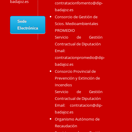
badajoz.es
contratacionfomento@dip-
badajoz.es
Consorcio de Gestión de
Sede
Scios. Medioambientales
Electrónica
PROMEDIO
Servicio de Gestión
Contractual de Diputación
Email:
contratacionpromedio@dip-
badajoz.es
Consorcio Provincial de
Prevención y Extinción de
Incendios
Servicio de Gestión
Contractual de Diputación
Email:
contratacion@dip-
badajoz.es
Organismo Autónomo de
Recaudación