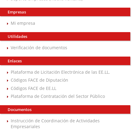
Empresas
Mi empresa
Utilidades
Verificación de documentos
Enlaces
Plataforma de Licitación Electrónica de las EE.LL.
Códigos FACE de Diputación
Códigos FACE de EE.LL
Plataforma de Contratación del Sector Público
Documentos
Instrucción de Coordinación de Actividades
Empresariales