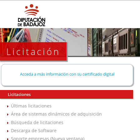
Licitación
Acceda a más información con su certificado digital
Licitaciones
Últimas licitaciones
Área de sistemas dinámicos de adquisición
Búsqueda de licitaciones
Descarga de Software
Soporte empresas (Nueva ventana)