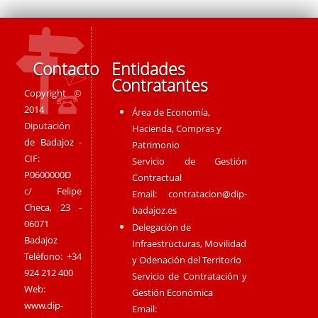
Contacto
Entidades
Contratantes
Copyright ©
2014
Área de Economía,
Diputación
Hacienda, Compras y
de Badajoz -
Patrimonio
CIF:
Servicio de Gestión
P0600000D
Contractual
c/ Felipe
Email:
contratacion@dip-
Checa, 23 -
badajoz.es
06071
Delegación de
Badajoz
Infraestructuras, Movilidad
Teléfono: +34
y Odenación del Territorio
924 212 400
Servicio de Contratación y
Web:
Gestión Económica
www.dip-
Email: