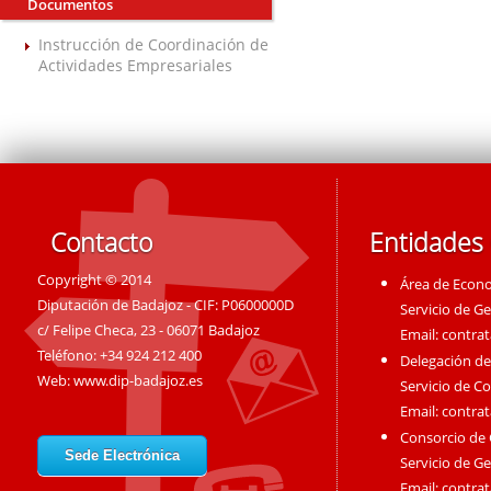
Documentos
Instrucción de Coordinación de
Actividades Empresariales
Contacto
Entidades
Copyright © 2014
Área de Econ
Diputación de Badajoz - CIF: P0600000D
Servicio de G
c/ Felipe Checa, 23 - 06071 Badajoz
Email:
contra
Teléfono: +34 924 212 400
Delegación de
Web:
www.dip-badajoz.es
Servicio de C
Email:
contra
Consorcio de
Sede Electrónica
Servicio de G
Email:
contra