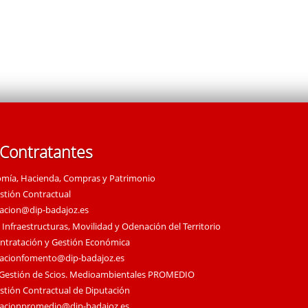
 Contratantes
omía, Hacienda, Compras y Patrimonio
estión Contractual
tacion@dip-badajoz.es
 Infraestructuras, Movilidad y Odenación del Territorio
ontratación y Gestión Económica
tacionfomento@dip-badajoz.es
 Gestión de Scios. Medioambientales PROMEDIO
estión Contractual de Diputación
tacionpromedio@dip-badajoz.es