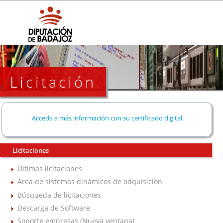
Licitación
Acceda a más información con su certificado digital
Licitaciones
Últimas licitaciones
Área de sistemas dinámicos de adquisición
Búsqueda de licitaciones
Descarga de Software
Soporte empresas (Nueva ventana)