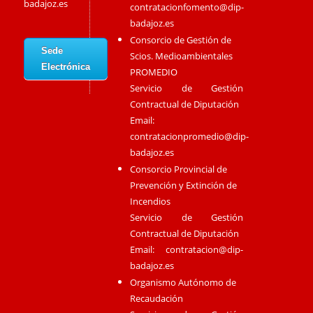
badajoz.es
contratacionfomento@dip-
badajoz.es
Consorcio de Gestión de
Sede
Scios. Medioambientales
Electrónica
PROMEDIO
Servicio de Gestión
Contractual de Diputación
Email:
contratacionpromedio@dip-
badajoz.es
Consorcio Provincial de
Prevención y Extinción de
Incendios
Servicio de Gestión
Contractual de Diputación
Email:
contratacion@dip-
badajoz.es
Organismo Autónomo de
Recaudación