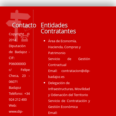
Contacto
Entidades
Contratantes
Copyright ©
2014
Área de Economía,
Diputación
Hacienda, Compras y
de Badajoz -
Patrimonio
CIF:
Servicio de Gestión
P0600000D
Contractual
c/ Felipe
Email:
contratacion@dip-
Checa, 23 -
badajoz.es
06071
Delegación de
Badajoz
Infraestructuras, Movilidad
Teléfono: +34
y Odenación del Territorio
924 212 400
Servicio de Contratación y
Web:
Gestión Económica
www.dip-
Email: