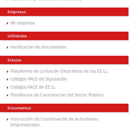
Empresas
Mi empresa
Utilidades
Verificación de documentos
Enlaces
Plataforma de Licitación Electrónica de las EE.LL.
Códigos FACE de Diputación
Códigos FACE de EE.LL
Plataforma de Contratación del Sector Público
Documentos
Instrucción de Coordinación de Actividades
Empresariales