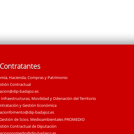
 Contratantes
omía, Hacienda, Compras y Patrimonio
estión Contractual
tacion@dip-badajoz.es
 Infraestructuras, Movilidad y Odenación del Territorio
ontratación y Gestión Económica
tacionfomento@dip-badajoz.es
 Gestión de Scios. Medioambientales PROMEDIO
estión Contractual de Diputación
tacionpromedio@dip-badajoz.es