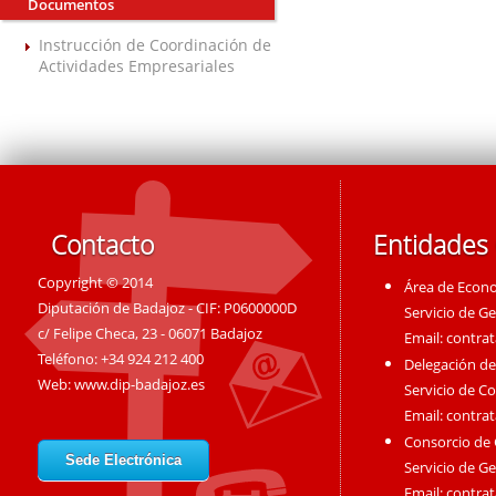
Documentos
Instrucción de Coordinación de
Actividades Empresariales
Contacto
Entidades
Copyright © 2014
Área de Econ
Diputación de Badajoz - CIF: P0600000D
Servicio de G
c/ Felipe Checa, 23 - 06071 Badajoz
Email:
contra
Teléfono: +34 924 212 400
Delegación de
Web:
www.dip-badajoz.es
Servicio de C
Email:
contra
Consorcio de
Sede Electrónica
Servicio de G
Email:
contra