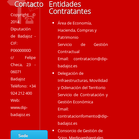
Contacto
Entidades
Contratantes
Copyright ©
2014
Área de Economía,
Diputación
Hacienda, Compras y
de Badajoz -
Patrimonio
CIF:
Servicio de Gestión
P0600000D
Contractual
c/ Felipe
Email:
contratacion@dip-
Checa, 23 -
badajoz.es
06071
Delegación de
Badajoz
Infraestructuras, Movilidad
Teléfono: +34
y Odenación del Territorio
924 212 400
Servicio de Contratación y
Web:
Gestión Económica
www.dip-
Email:
badajoz.es
contratacionfomento@dip-
badajoz.es
Consorcio de Gestión de
Sede
Scios. Medioambientales