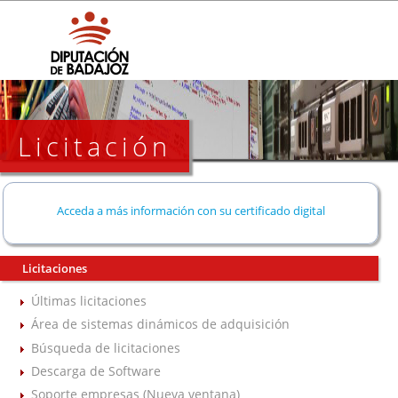
Licitación
Acceda a más información con su certificado digital
Licitaciones
Últimas licitaciones
Área de sistemas dinámicos de adquisición
Búsqueda de licitaciones
Descarga de Software
Soporte empresas (Nueva ventana)