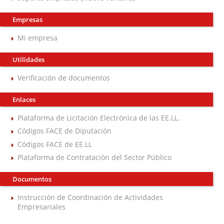
Empresas
Mi empresa
Utilidades
Verificación de documentos
Enlaces
Plataforma de Licitación Electrónica de las EE.LL.
Códigos FACE de Diputación
Códigos FACE de EE.LL
Plataforma de Contratación del Sector Público
Documentos
Instrucción de Coordinación de Actividades
Empresariales