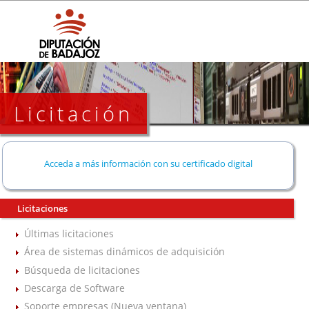
Licitación
Acceda a más información con su certificado digital
Licitaciones
Últimas licitaciones
Área de sistemas dinámicos de adquisición
Búsqueda de licitaciones
Descarga de Software
Soporte empresas (Nueva ventana)