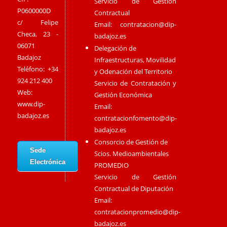
Servicio de Gestión
P0600000D
Contractual
c/ Felipe
Email:
contratacion@dip-
Checa, 23 -
badajoz.es
06071
Delegación de
Badajoz
Infraestructuras, Movilidad
Teléfono: +34
y Odenación del Territorio
924 212 400
Servicio de Contratación y
Web:
Gestión Económica
www.dip-
Email:
badajoz.es
contratacionfomento@dip-
badajoz.es
Consorcio de Gestión de
Sede
Scios. Medioambientales
Electrónica
PROMEDIO
Servicio de Gestión
Contractual de Diputación
Email:
contratacionpromedio@dip-
badajoz.es