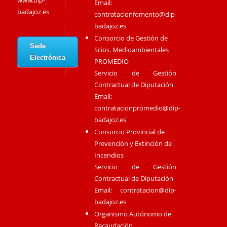
www.dip-
Email:
badajoz.es
contratacionfomento@dip-
badajoz.es
Consorcio de Gestión de
Sede
Scios. Medioambientales
Electrónica
PROMEDIO
Servicio de Gestión
Contractual de Diputación
Email:
contratacionpromedio@dip-
badajoz.es
Consorcio Provincial de
Prevención y Extinción de
Incendios
Servicio de Gestión
Contractual de Diputación
Email:
contratacion@dip-
badajoz.es
Organismo Autónomo de
Recaudación