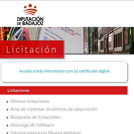
Licitación
Acceda a más información con su certificado digital
Licitaciones
Últimas licitaciones
Área de sistemas dinámicos de adquisición
Búsqueda de licitaciones
Descarga de Software
Soporte empresas (Nueva ventana)