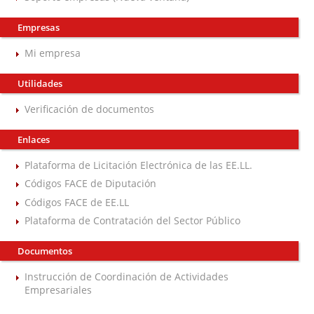
Empresas
Mi empresa
Utilidades
Verificación de documentos
Enlaces
Plataforma de Licitación Electrónica de las EE.LL.
Códigos FACE de Diputación
Códigos FACE de EE.LL
Plataforma de Contratación del Sector Público
Documentos
Instrucción de Coordinación de Actividades
Empresariales