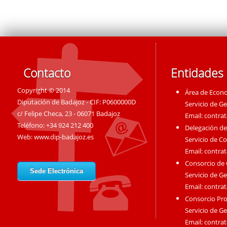
Contacto
Entidades
Copyright © 2014
Área de Econ
Diputación de Badajoz - CIF: P0600000D
Servicio de G
c/ Felipe Checa, 23 - 06071 Badajoz
Email:
contra
Teléfono: +34 924 212 400
Delegación de
Web:
www.dip-badajoz.es
Servicio de C
Email:
contra
Consorcio de
Sede Electrónica
Servicio de G
Email:
contra
Consorcio Pro
Servicio de G
Email:
contra