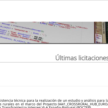
Últimas licitacione
sistencia técnica para la realización de un estudio y análisis par
ios rurales en el marco del Proyecto 0441_CROSSRURAL_HUB_EUROA
Transfronteriza Interreg VI-A España-Portugal (POCTEP).