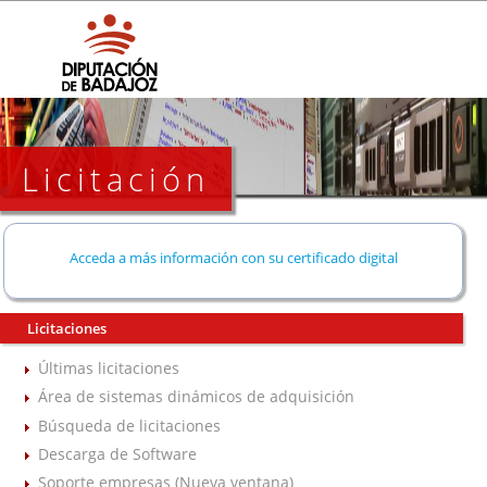
Licitación
Acceda a más información con su certificado digital
Licitaciones
Últimas licitaciones
Área de sistemas dinámicos de adquisición
Búsqueda de licitaciones
Descarga de Software
Soporte empresas (Nueva ventana)