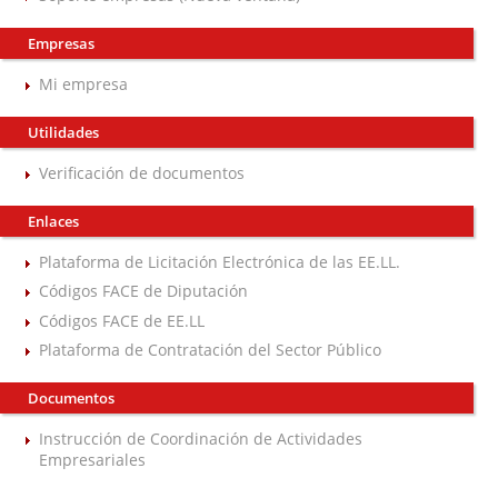
Empresas
Mi empresa
Utilidades
Verificación de documentos
Enlaces
Plataforma de Licitación Electrónica de las EE.LL.
Códigos FACE de Diputación
Códigos FACE de EE.LL
Plataforma de Contratación del Sector Público
Documentos
Instrucción de Coordinación de Actividades
Empresariales