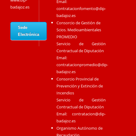
www.dip-
Email:
badajoz.es
contratacionfomento@dip-
badajoz.es
Consorcio de Gestión de
Sede
Scios. Medioambientales
Electrónica
PROMEDIO
Servicio de Gestión
Contractual de Diputación
Email:
contratacionpromedio@dip-
badajoz.es
Consorcio Provincial de
Prevención y Extinción de
Incendios
Servicio de Gestión
Contractual de Diputación
Email:
contratacion@dip-
badajoz.es
Organismo Autónomo de
Recaudación