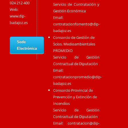
924 212 400
Servicio de Contratación y
Web:
Gestión Económica
www.dip-
Email:
badajoz.es
contratacionfomento@dip-
badajoz.es
Consorcio de Gestión de
Sede
Scios. Medioambientales
Electrónica
PROMEDIO
Servicio de Gestión
Contractual de Diputación
Email:
contratacionpromedio@dip-
badajoz.es
Consorcio Provincial de
Prevención y Extinción de
Incendios
Servicio de Gestión
Contractual de Diputación
Email:
contratacion@dip-