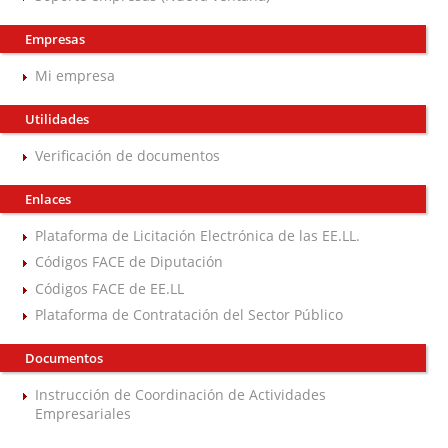
Empresas
Mi empresa
Utilidades
Verificación de documentos
Enlaces
Plataforma de Licitación Electrónica de las EE.LL.
Códigos FACE de Diputación
Códigos FACE de EE.LL
Plataforma de Contratación del Sector Público
Documentos
Instrucción de Coordinación de Actividades
Empresariales