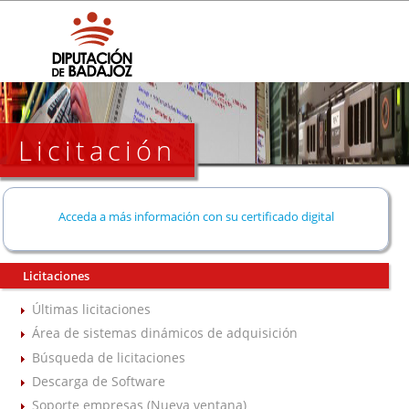
Licitación
Acceda a más información con su certificado digital
Licitaciones
Últimas licitaciones
Área de sistemas dinámicos de adquisición
Búsqueda de licitaciones
Descarga de Software
Soporte empresas (Nueva ventana)