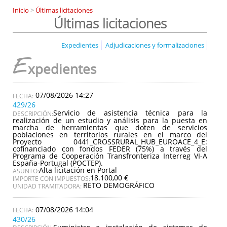
Inicio
>
Últimas licitaciones
Últimas licitaciones
Expedientes
Adjudicaciones y formalizaciones
E
xpedientes
07/08/2026 14:27
429/26
Servicio de asistencia técnica para la
DESCRIPCIÓN:
realización de un estudio y análisis para la puesta en
marcha de herramientas que doten de servicios
poblaciones en territorios rurales en el marco del
Proyecto 0441_CROSSRURAL_HUB_EUROACE_4_E:
cofinanciado con fondos FEDER (75%) a través del
Programa de Cooperación Transfronteriza Interreg VI-A
España-Portugal (POCTEP).
Alta licitación en Portal
ASUNTO:
18.100,00 €
IMPORTE CON IMPUESTOS:
RETO DEMOGRÁFICO
UNIDAD TRAMITADORA:
07/08/2026 14:04
430/26