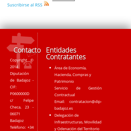
Suscribirse al RSS
Contacto
Entidades
Contratantes
Copyright ©
2014
Área de Economía,
Diputación
Hacienda, Compras y
de Badajoz -
Patrimonio
CIF:
Servicio de Gestión
P0600000D
Contractual
c/ Felipe
Email:
contratacion@dip-
Checa, 23 -
badajoz.es
06071
Delegación de
Badajoz
Infraestructuras, Movilidad
Teléfono: +34
y Odenación del Territorio