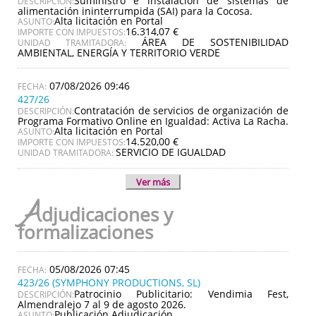
Suministro e instalación de sistemas de
DESCRIPCIÓN:
alimentación ininterrumpida (SAI) para la Cocosa.
Alta licitación en Portal
ASUNTO:
16.314,07 €
IMPORTE CON IMPUESTOS:
ÁREA DE SOSTENIBILIDAD
UNIDAD TRAMITADORA:
AMBIENTAL, ENERGÍA Y TERRITORIO VERDE
07/08/2026 09:46
427/26
Contratación de servicios de organización de
DESCRIPCIÓN:
Programa Formativo Online en Igualdad: Activa La Racha.
Alta licitación en Portal
ASUNTO:
14.520,00 €
IMPORTE CON IMPUESTOS:
SERVICIO DE IGUALDAD
UNIDAD TRAMITADORA:
Ver más
A
djudicaciones y
formalizaciones
05/08/2026 07:45
423/26 (SYMPHONY PRODUCTIONS, SL)
Patrocinio Publicitario: Vendimia Fest,
DESCRIPCIÓN:
Almendralejo 7 al 9 de agosto 2026.
Publicación Adjudicación
ASUNTO: