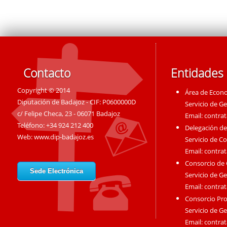
Contacto
Entidades
Copyright © 2014
Área de Econ
Diputación de Badajoz - CIF: P0600000D
Servicio de G
c/ Felipe Checa, 23 - 06071 Badajoz
Email:
contra
Teléfono: +34 924 212 400
Delegación de
Web:
www.dip-badajoz.es
Servicio de C
Email:
contra
Consorcio de
Sede Electrónica
Servicio de G
Email:
contra
Consorcio Pro
Servicio de G
Email:
contra