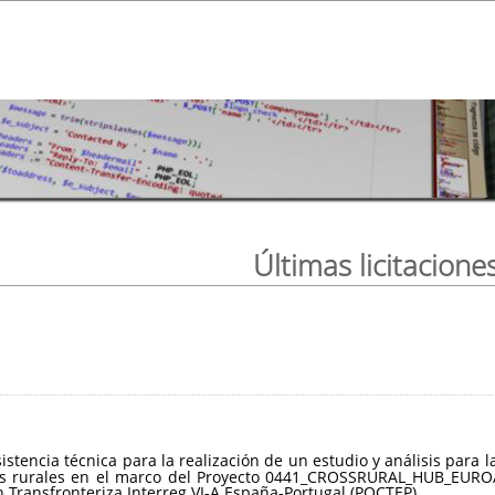
Últimas licitacione
sistencia técnica para la realización de un estudio y análisis par
ios rurales en el marco del Proyecto 0441_CROSSRURAL_HUB_EUROA
Transfronteriza Interreg VI-A España-Portugal (POCTEP).