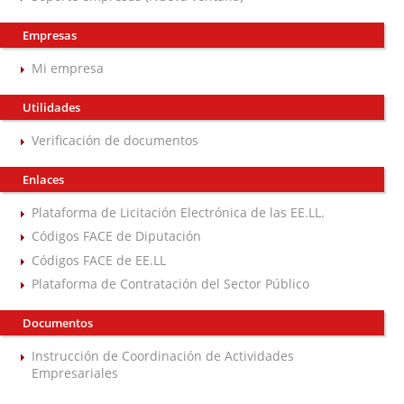
Empresas
Mi empresa
Utilidades
Verificación de documentos
Enlaces
Plataforma de Licitación Electrónica de las EE.LL.
Códigos FACE de Diputación
Códigos FACE de EE.LL
Plataforma de Contratación del Sector Público
Documentos
Instrucción de Coordinación de Actividades
Empresariales