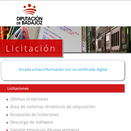
Licitación
Acceda a más información con su certificado digital
Licitaciones
Últimas licitaciones
Área de sistemas dinámicos de adquisición
Búsqueda de licitaciones
Descarga de Software
Soporte empresas (Nueva ventana)