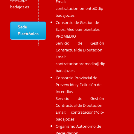
www.dip-
Email:
badajoz.es
contratacionfomento@dip-
badajoz.es
Consorcio de Gestión de
Sede
Scios. Medioambientales
Electrónica
PROMEDIO
Servicio de Gestión
Contractual de Diputación
Email:
contratacionpromedio@dip-
badajoz.es
Consorcio Provincial de
Prevención y Extinción de
Incendios
Servicio de Gestión
Contractual de Diputación
Email:
contratacion@dip-
badajoz.es
Organismo Autónomo de
Recaudación