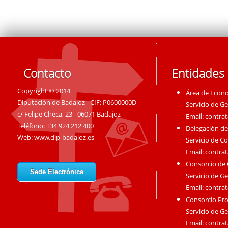
Contacto
Entidades
Copyright © 2014
Área de Econ
Diputación de Badajoz - CIF: P0600000D
Servicio de G
c/ Felipe Checa, 23 - 06071 Badajoz
Email:
contra
Teléfono: +34 924 212 400
Delegación de
Web:
www.dip-badajoz.es
Servicio de C
Email:
contra
Consorcio de
Sede Electrónica
Servicio de G
Email:
contra
Consorcio Pro
Servicio de G
Email:
contra