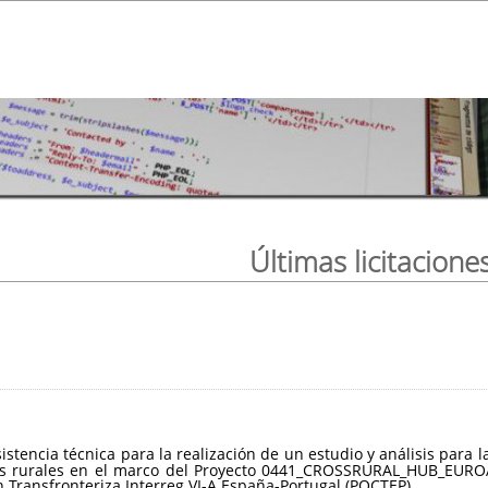
Últimas licitacione
sistencia técnica para la realización de un estudio y análisis par
ios rurales en el marco del Proyecto 0441_CROSSRURAL_HUB_EUROA
Transfronteriza Interreg VI-A España-Portugal (POCTEP).