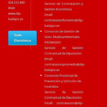
924 212 400
Servicio de Contratación y
Web:
Gestión Económica
www.dip-
Email:
badajoz.es
contratacionfomento@dip-
badajoz.es
Consorcio de Gestión de
Sede
Scios. Medioambientales
Electrónica
PROMEDIO
Servicio de Gestión
Contractual de Diputación
Email:
contratacionpromedio@dip-
badajoz.es
Consorcio Provincial de
Prevención y Extinción de
Incendios
Servicio de Gestión
Contractual de Diputación
Email:
contratacion@dip-