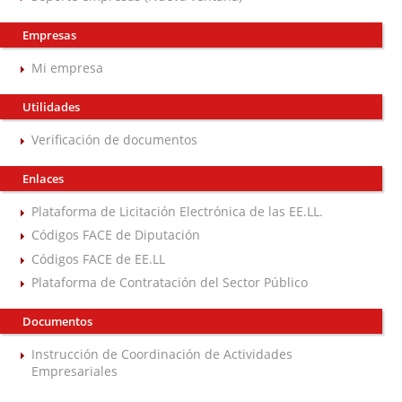
Empresas
Mi empresa
Utilidades
Verificación de documentos
Enlaces
Plataforma de Licitación Electrónica de las EE.LL.
Códigos FACE de Diputación
Códigos FACE de EE.LL
Plataforma de Contratación del Sector Público
Documentos
Instrucción de Coordinación de Actividades
Empresariales