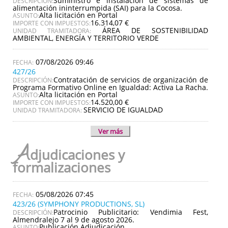
Suministro e instalación de sistemas de
DESCRIPCIÓN:
alimentación ininterrumpida (SAI) para la Cocosa.
Alta licitación en Portal
ASUNTO:
16.314,07 €
IMPORTE CON IMPUESTOS:
ÁREA DE SOSTENIBILIDAD
UNIDAD TRAMITADORA:
AMBIENTAL, ENERGÍA Y TERRITORIO VERDE
07/08/2026 09:46
427/26
Contratación de servicios de organización de
DESCRIPCIÓN:
Programa Formativo Online en Igualdad: Activa La Racha.
Alta licitación en Portal
ASUNTO:
14.520,00 €
IMPORTE CON IMPUESTOS:
SERVICIO DE IGUALDAD
UNIDAD TRAMITADORA:
Ver más
A
djudicaciones y
formalizaciones
05/08/2026 07:45
423/26 (SYMPHONY PRODUCTIONS, SL)
Patrocinio Publicitario: Vendimia Fest,
DESCRIPCIÓN:
Almendralejo 7 al 9 de agosto 2026.
Publicación Adjudicación
ASUNTO: