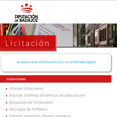
Licitación
Acceda a más información con su certificado digital
Licitaciones
Últimas licitaciones
Área de sistemas dinámicos de adquisición
Búsqueda de licitaciones
Descarga de Software
Soporte empresas (Nueva ventana)