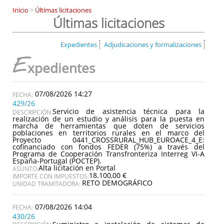
Inicio
>
Últimas licitaciones
Últimas licitaciones
Expedientes
Adjudicaciones y formalizaciones
E
xpedientes
07/08/2026 14:27
429/26
Servicio de asistencia técnica para la
DESCRIPCIÓN:
realización de un estudio y análisis para la puesta en
marcha de herramientas que doten de servicios
poblaciones en territorios rurales en el marco del
Proyecto 0441_CROSSRURAL_HUB_EUROACE_4_E:
cofinanciado con fondos FEDER (75%) a través del
Programa de Cooperación Transfronteriza Interreg VI-A
España-Portugal (POCTEP).
Alta licitación en Portal
ASUNTO:
18.100,00 €
IMPORTE CON IMPUESTOS:
RETO DEMOGRÁFICO
UNIDAD TRAMITADORA:
07/08/2026 14:04
430/26