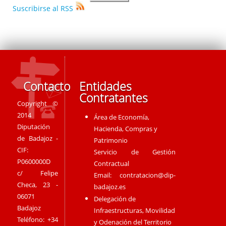
Suscribirse al RSS
Contacto
Entidades
Contratantes
Copyright ©
2014
Área de Economía,
Diputación
Hacienda, Compras y
de Badajoz -
Patrimonio
CIF:
Servicio de Gestión
P0600000D
Contractual
c/ Felipe
Email:
contratacion@dip-
Checa, 23 -
badajoz.es
06071
Delegación de
Badajoz
Infraestructuras, Movilidad
Teléfono: +34
y Odenación del Territorio