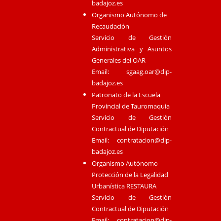
badajoz.es
Organismo Autónomo de
Recaudación
Servicio de Gestión
Administrativa y Asuntos
Generales del OAR
Email:
sgaag.oar@dip-
badajoz.es
Patronato de la Escuela
Provincial de Tauromaquia
Servicio de Gestión
Contractual de Diputación
Email:
contratacion@dip-
badajoz.es
Organismo Autónomo
Protección de la Legalidad
Urbanística RESTAURA
Servicio de Gestión
Contractual de Diputación
Email:
contratacion@dip-