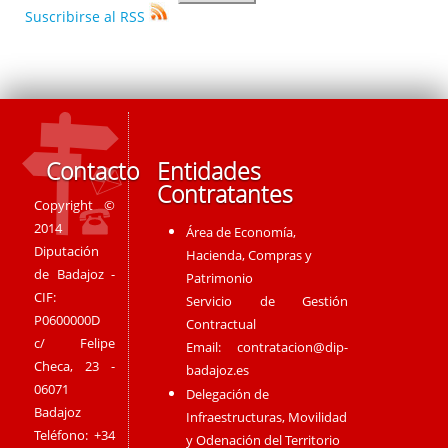
Suscribirse al RSS
Contacto
Entidades
Contratantes
Copyright ©
2014
Área de Economía,
Diputación
Hacienda, Compras y
de Badajoz -
Patrimonio
CIF:
Servicio de Gestión
P0600000D
Contractual
c/ Felipe
Email:
contratacion@dip-
Checa, 23 -
badajoz.es
06071
Delegación de
Badajoz
Infraestructuras, Movilidad
Teléfono: +34
y Odenación del Territorio