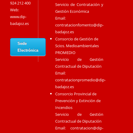
924 212 400
Servicio de Contratación y
Web:
Gestión Económica
www.dip-
Email:
badajoz.es
contratacionfomento@dip-
badajoz.es
Consorcio de Gestión de
Sede
Scios. Medioambientales
Electrónica
PROMEDIO
Servicio de Gestión
Contractual de Diputación
Email:
contratacionpromedio@dip-
badajoz.es
Consorcio Provincial de
Prevención y Extinción de
Incendios
Servicio de Gestión
Contractual de Diputación
Email:
contratacion@dip-