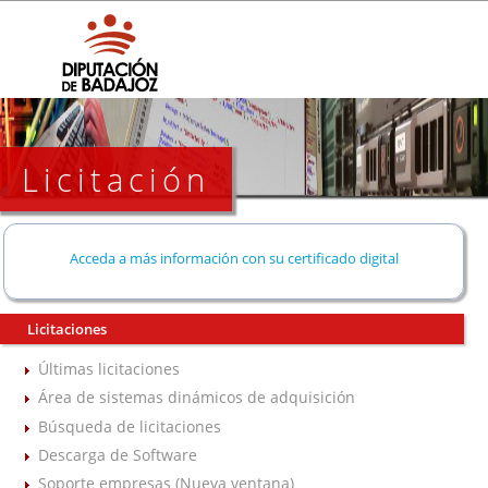
Licitación
Acceda a más información con su certificado digital
Licitaciones
Últimas licitaciones
Área de sistemas dinámicos de adquisición
Búsqueda de licitaciones
Descarga de Software
Soporte empresas (Nueva ventana)