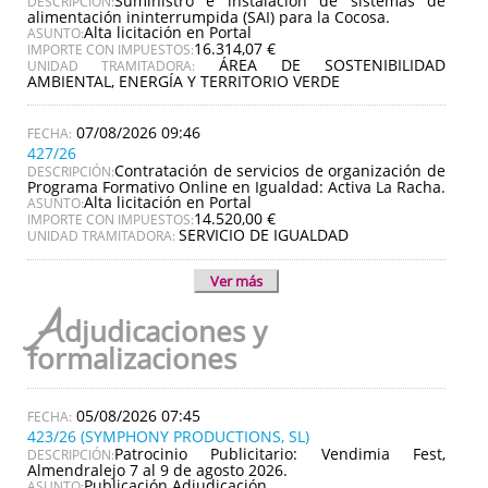
Suministro e instalación de sistemas de
DESCRIPCIÓN:
alimentación ininterrumpida (SAI) para la Cocosa.
Alta licitación en Portal
ASUNTO:
16.314,07 €
IMPORTE CON IMPUESTOS:
ÁREA DE SOSTENIBILIDAD
UNIDAD TRAMITADORA:
AMBIENTAL, ENERGÍA Y TERRITORIO VERDE
07/08/2026 09:46
427/26
Contratación de servicios de organización de
DESCRIPCIÓN:
Programa Formativo Online en Igualdad: Activa La Racha.
Alta licitación en Portal
ASUNTO:
14.520,00 €
IMPORTE CON IMPUESTOS:
SERVICIO DE IGUALDAD
UNIDAD TRAMITADORA:
Ver más
A
djudicaciones y
formalizaciones
05/08/2026 07:45
423/26 (SYMPHONY PRODUCTIONS, SL)
Patrocinio Publicitario: Vendimia Fest,
DESCRIPCIÓN:
Almendralejo 7 al 9 de agosto 2026.
Publicación Adjudicación
ASUNTO: