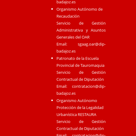
badajoz.es
Organismo Autónomo de
Recaudación
Servicio de Gestión
Administrativa y Asuntos
Generales del OAR
Email:
sgaag.oar@dip-
badajoz.es
Patronato de la Escuela
Provincial de Tauromaquia
Servicio de Gestión
Contractual de Diputación
Email:
contratacion@dip-
badajoz.es
Organismo Autónomo
Protección de la Legalidad
Urbanística RESTAURA
Servicio de Gestión
Contractual de Diputación
Email:
contratacion@dip-