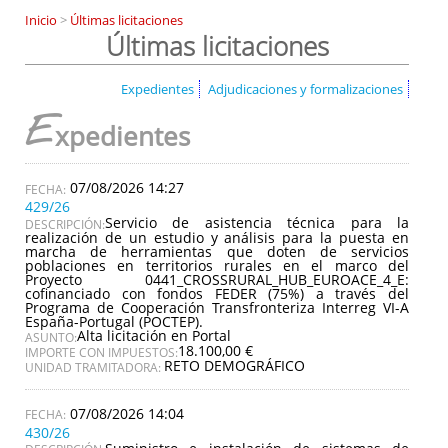
Inicio
>
Últimas licitaciones
Últimas licitaciones
Expedientes
Adjudicaciones y formalizaciones
E
xpedientes
07/08/2026 14:27
429/26
Servicio de asistencia técnica para la
DESCRIPCIÓN:
realización de un estudio y análisis para la puesta en
marcha de herramientas que doten de servicios
poblaciones en territorios rurales en el marco del
Proyecto 0441_CROSSRURAL_HUB_EUROACE_4_E:
cofinanciado con fondos FEDER (75%) a través del
Programa de Cooperación Transfronteriza Interreg VI-A
España-Portugal (POCTEP).
Alta licitación en Portal
ASUNTO:
18.100,00 €
IMPORTE CON IMPUESTOS:
RETO DEMOGRÁFICO
UNIDAD TRAMITADORA:
07/08/2026 14:04
430/26