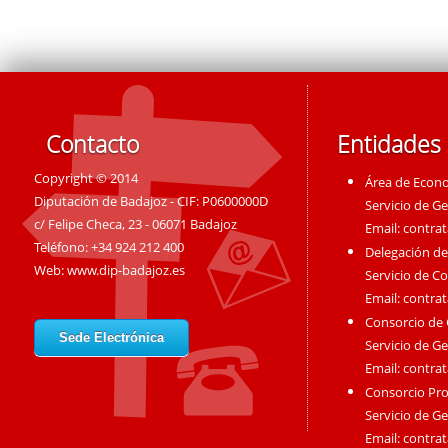
Contacto
Entidades
Copyright © 2014
Área de Econ
Diputación de Badajoz - CIF: P0600000D
Servicio de G
c/ Felipe Checa, 23 - 06071 Badajoz
Email:
contra
Teléfono: +34 924 212 400
Delegación de
Web:
www.dip-badajoz.es
Servicio de C
Email:
contra
Consorcio de
Sede Electrónica
Servicio de G
Email:
contra
Consorcio Pro
Servicio de G
Email:
contra