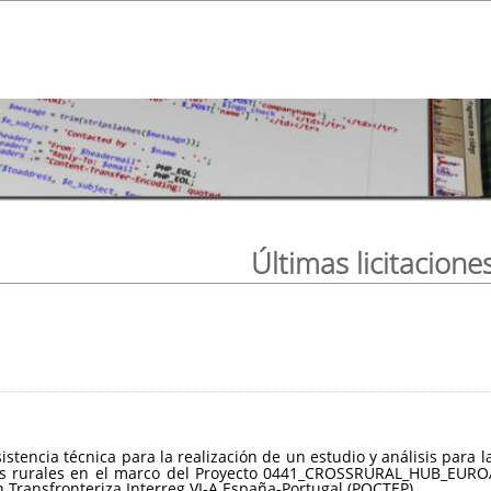
Últimas licitacione
sistencia técnica para la realización de un estudio y análisis par
ios rurales en el marco del Proyecto 0441_CROSSRURAL_HUB_EUROA
Transfronteriza Interreg VI-A España-Portugal (POCTEP).