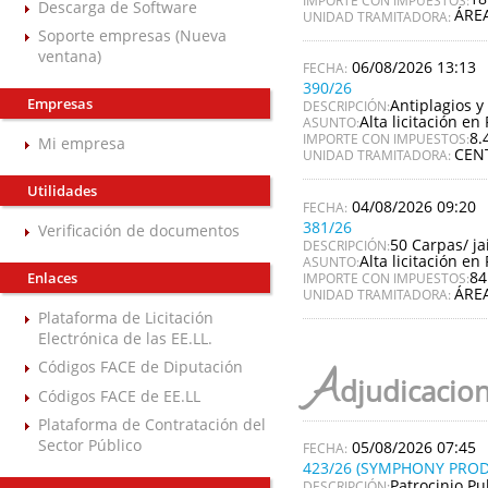
Descarga de Software
ÁRE
UNIDAD TRAMITADORA:
Soporte empresas (Nueva
ventana)
06/08/2026 13:13
390/26
Empresas
Antiplagios y 
DESCRIPCIÓN:
Alta licitación en 
ASUNTO:
8.
IMPORTE CON IMPUESTOS:
Mi empresa
CEN
UNIDAD TRAMITADORA:
Utilidades
04/08/2026 09:20
381/26
Verificación de documentos
50 Carpas/ ja
DESCRIPCIÓN:
Alta licitación en 
ASUNTO:
84
Enlaces
IMPORTE CON IMPUESTOS:
ÁRE
UNIDAD TRAMITADORA:
Plataforma de Licitación
Electrónica de las EE.LL.
Códigos FACE de Diputación
A
djudicacio
Códigos FACE de EE.LL
Plataforma de Contratación del
Sector Público
05/08/2026 07:45
423/26 (SYMPHONY PROD
Patrocinio Pu
DESCRIPCIÓN: