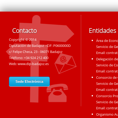
Contacto
Entidades
Copyright © 2014
Área de Econ
Diputación de Badajoz - CIF: P0600000D
Servicio de G
c/ Felipe Checa, 23 - 06071 Badajoz
Email:
contra
Teléfono: +34 924 212 400
Delegación de
Web:
www.dip-badajoz.es
Servicio de C
Email:
contra
Consorcio de
Sede Electrónica
Servicio de G
Email:
contra
Consorcio Pro
Servicio de G
Email:
contra
Organismo A