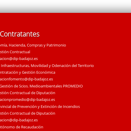
 Contratantes
omía, Hacienda, Compras y Patrimonio
estión Contractual
tacion@dip-badajoz.es
 Infraestructuras, Movilidad y Odenación del Territorio
ontratación y Gestión Económica
tacionfomento@dip-badajoz.es
 Gestión de Scios. Medioambientales PROMEDIO
estión Contractual de Diputación
tacionpromedio@dip-badajoz.es
vincial de Prevención y Extinción de Incendios
estión Contractual de Diputación
tacion@dip-badajoz.es
utónomo de Recaudación