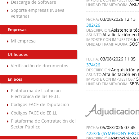
Descarga de Software
ÁRE
UNIDAD TRAMITADORA:
Soporte empresas (Nueva
ventana)
03/08/2026 12:13
382/26
Empresas
Asistencia té
DESCRIPCIÓN:
Alta licitación en 
ASUNTO:
67
IMPORTE CON IMPUESTOS:
Mi empresa
SOS
UNIDAD TRAMITADORA:
Utilidades
03/08/2026 11:05
374/26
Verificación de documentos
Adquisición y
DESCRIPCIÓN:
Alta licitación en 
ASUNTO:
15
Enlaces
IMPORTE CON IMPUESTOS:
SERV
UNIDAD TRAMITADORA:
Plataforma de Licitación
Electrónica de las EE.LL.
Códigos FACE de Diputación
A
djudicacio
Códigos FACE de EE.LL
Plataforma de Contratación del
Sector Público
05/08/2026 07:45
423/26 (SYMPHONY PROD
Patrocinio Pu
DESCRIPCIÓN: