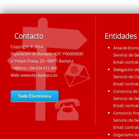
Contacto
Entidades
Copyright © 2014
Área de Econ
Diputación de Badajoz - CIF: P0600000D
Servicio de G
c/ Felipe Checa, 23 - 06071 Badajoz
Email:
contra
Teléfono: +34 924 212 400
Delegación de
Web:
www.dip-badajoz.es
Servicio de C
Email:
contra
Consorcio de
Sede Electrónica
Servicio de G
Email:
contra
Consorcio Pro
Servicio de G
Email:
contra
Organismo A