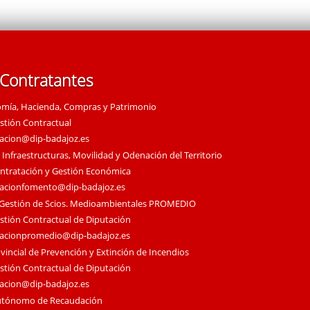
 Contratantes
omía, Hacienda, Compras y Patrimonio
estión Contractual
tacion@dip-badajoz.es
 Infraestructuras, Movilidad y Odenación del Territorio
ontratación y Gestión Económica
tacionfomento@dip-badajoz.es
 Gestión de Scios. Medioambientales PROMEDIO
estión Contractual de Diputación
tacionpromedio@dip-badajoz.es
vincial de Prevención y Extinción de Incendios
estión Contractual de Diputación
tacion@dip-badajoz.es
utónomo de Recaudación