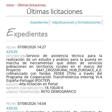
Inicio
>
Últimas licitaciones
Últimas licitaciones
Expedientes
Adjudicaciones y formalizaciones
E
xpedientes
07/08/2026 14:27
429/26
Servicio de asistencia técnica para la
DESCRIPCIÓN:
realización de un estudio y análisis para la puesta en
marcha de herramientas que doten de servicios
poblaciones en territorios rurales en el marco del
Proyecto 0441_CROSSRURAL_HUB_EUROACE_4_E:
cofinanciado con fondos FEDER (75%) a través del
Programa de Cooperación Transfronteriza Interreg VI-A
España-Portugal (POCTEP).
Alta licitación en Portal
ASUNTO:
18.100,00 €
IMPORTE CON IMPUESTOS:
RETO DEMOGRÁFICO
UNIDAD TRAMITADORA:
07/08/2026 14:04
430/26