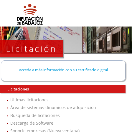
Licitación
Acceda a más información con su certificado digital
Licitaciones
Últimas licitaciones
Área de sistemas dinámicos de adquisición
Búsqueda de licitaciones
Descarga de Software
Soporte empresas (Nueva ventana)