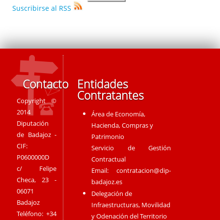
Suscribirse al RSS
Contacto
Entidades
Contratantes
Copyright ©
2014
Área de Economía,
Diputación
Hacienda, Compras y
de Badajoz -
Patrimonio
CIF:
Servicio de Gestión
P0600000D
Contractual
c/ Felipe
Email:
contratacion@dip-
Checa, 23 -
badajoz.es
06071
Delegación de
Badajoz
Infraestructuras, Movilidad
Teléfono: +34
y Odenación del Territorio