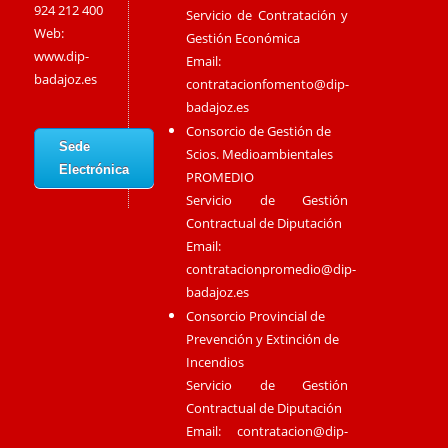
924 212 400
Servicio de Contratación y
Web:
Gestión Económica
www.dip-
Email:
badajoz.es
contratacionfomento@dip-
badajoz.es
Consorcio de Gestión de
Sede
Scios. Medioambientales
Electrónica
PROMEDIO
Servicio de Gestión
Contractual de Diputación
Email:
contratacionpromedio@dip-
badajoz.es
Consorcio Provincial de
Prevención y Extinción de
Incendios
Servicio de Gestión
Contractual de Diputación
Email:
contratacion@dip-