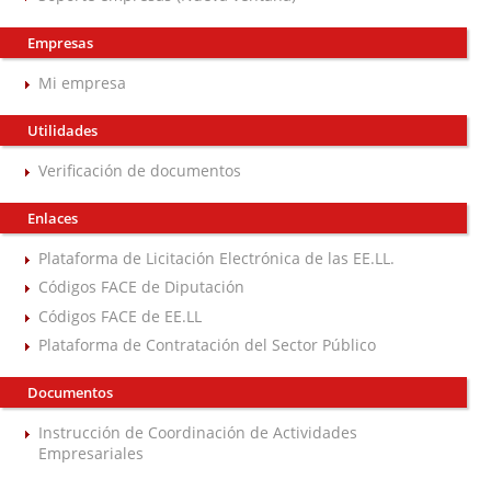
Empresas
Mi empresa
Utilidades
Verificación de documentos
Enlaces
Plataforma de Licitación Electrónica de las EE.LL.
Códigos FACE de Diputación
Códigos FACE de EE.LL
Plataforma de Contratación del Sector Público
Documentos
Instrucción de Coordinación de Actividades
Empresariales