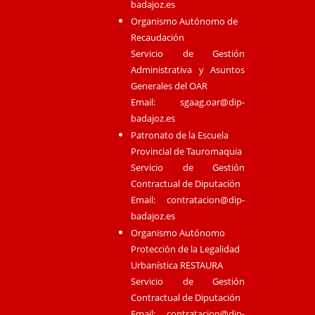
badajoz.es
Organismo Autónomo de
Recaudación
Servicio de Gestión
Administrativa y Asuntos
Generales del OAR
Email:
sgaag.oar@dip-
badajoz.es
Patronato de la Escuela
Provincial de Tauromaquia
Servicio de Gestión
Contractual de Diputación
Email:
contratacion@dip-
badajoz.es
Organismo Autónomo
Protección de la Legalidad
Urbanística RESTAURA
Servicio de Gestión
Contractual de Diputación
Email:
contratacion@dip-