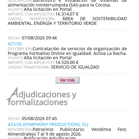
Suministro e instalación de sistemas de
DESCRIPCIÓN:
alimentación ininterrumpida (SAI) para la Cocosa.
Alta licitación en Portal
ASUNTO:
16.314,07 €
IMPORTE CON IMPUESTOS:
ÁREA DE SOSTENIBILIDAD
UNIDAD TRAMITADORA:
AMBIENTAL, ENERGÍA Y TERRITORIO VERDE
07/08/2026 09:46
427/26
Contratación de servicios de organización de
DESCRIPCIÓN:
Programa Formativo Online en Igualdad: Activa La Racha.
Alta licitación en Portal
ASUNTO:
14.520,00 €
IMPORTE CON IMPUESTOS:
SERVICIO DE IGUALDAD
UNIDAD TRAMITADORA:
Ver más
A
djudicaciones y
formalizaciones
05/08/2026 07:45
423/26 (SYMPHONY PRODUCTIONS, SL)
Patrocinio Publicitario: Vendimia Fest,
DESCRIPCIÓN:
Almendralejo 7 al 9 de agosto 2026.
Publicación Adjudicación
ASUNTO: