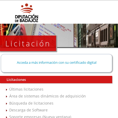
Licitación
Acceda a más información con su certificado digital
Licitaciones
Últimas licitaciones
Área de sistemas dinámicos de adquisición
Búsqueda de licitaciones
Descarga de Software
Soporte empresas (Nueva ventana)