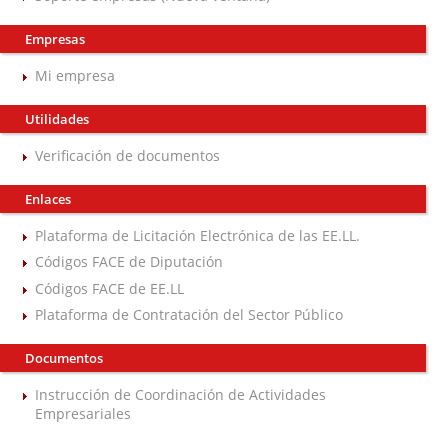
Empresas
Mi empresa
Utilidades
Verificación de documentos
Enlaces
Plataforma de Licitación Electrónica de las EE.LL.
Códigos FACE de Diputación
Códigos FACE de EE.LL
Plataforma de Contratación del Sector Público
Documentos
Instrucción de Coordinación de Actividades
Empresariales