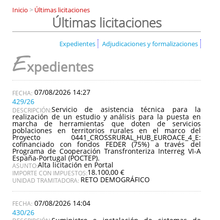
Inicio
>
Últimas licitaciones
Últimas licitaciones
Expedientes
Adjudicaciones y formalizaciones
E
xpedientes
07/08/2026 14:27
429/26
Servicio de asistencia técnica para la
DESCRIPCIÓN:
realización de un estudio y análisis para la puesta en
marcha de herramientas que doten de servicios
poblaciones en territorios rurales en el marco del
Proyecto 0441_CROSSRURAL_HUB_EUROACE_4_E:
cofinanciado con fondos FEDER (75%) a través del
Programa de Cooperación Transfronteriza Interreg VI-A
España-Portugal (POCTEP).
Alta licitación en Portal
ASUNTO:
18.100,00 €
IMPORTE CON IMPUESTOS:
RETO DEMOGRÁFICO
UNIDAD TRAMITADORA:
07/08/2026 14:04
430/26