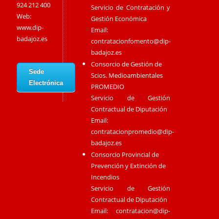
924 212 400
Servicio de Contratación y
Web:
Gestión Económica
www.dip-
Email:
badajoz.es
contratacionfomento@dip-
badajoz.es
Consorcio de Gestión de
Sede
Scios. Medioambientales
Electrónica
PROMEDIO
Servicio de Gestión
Contractual de Diputación
Email:
contratacionpromedio@dip-
badajoz.es
Consorcio Provincial de
Prevención y Extinción de
Incendios
Servicio de Gestión
Contractual de Diputación
Email:
contratacion@dip-