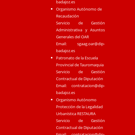
badajoz.es
Organismo Autónomo de
Recaudación
Servicio de Gestión
Administrativa y Asuntos
Generales del OAR
Email:
sgaag.oar@dip-
badajoz.es
Patronato de la Escuela
Provincial de Tauromaquia
Servicio de Gestión
Contractual de Diputación
Email:
contratacion@dip-
badajoz.es
Organismo Autónomo
Protección de la Legalidad
Urbanística RESTAURA
Servicio de Gestión
Contractual de Diputación
Email:
contratacion@dip-