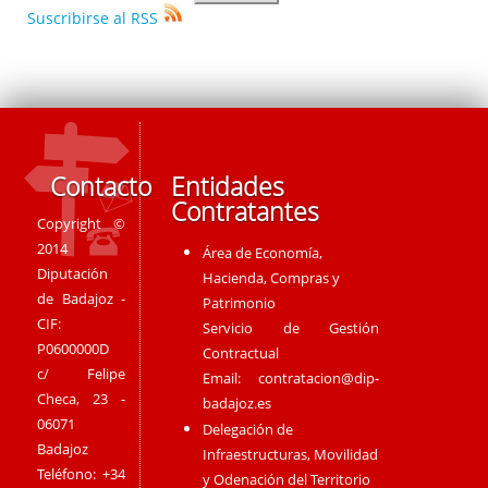
Suscribirse al RSS
Contacto
Entidades
Contratantes
Copyright ©
2014
Área de Economía,
Diputación
Hacienda, Compras y
de Badajoz -
Patrimonio
CIF:
Servicio de Gestión
P0600000D
Contractual
c/ Felipe
Email:
contratacion@dip-
Checa, 23 -
badajoz.es
06071
Delegación de
Badajoz
Infraestructuras, Movilidad
Teléfono: +34
y Odenación del Territorio