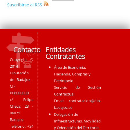
Suscribirse al RSS
Contacto
Entidades
Contratantes
Copyright ©
2014
Área de Economía,
Diputación
Hacienda, Compras y
de Badajoz -
Patrimonio
CIF:
Servicio de Gestión
P0600000D
Contractual
c/ Felipe
Email:
contratacion@dip-
Checa, 23 -
badajoz.es
06071
Delegación de
Badajoz
Infraestructuras, Movilidad
Teléfono: +34
y Odenación del Territorio