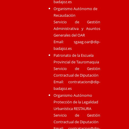
badajoz.es
Organismo Autónomo de
Recaudación
Servicio de Gestión
Administrativa y Asuntos
Generales del OAR
Email:
sgaag.oar@dip-
badajoz.es
Patronato de la Escuela
Provincial de Tauromaquia
Servicio de Gestión
Contractual de Diputación
Email:
contratacion@dip-
badajoz.es
Organismo Autónomo
Protección de la Legalidad
Urbanística RESTAURA
Servicio de Gestión
Contractual de Diputación
Email:
contratacion@dip-