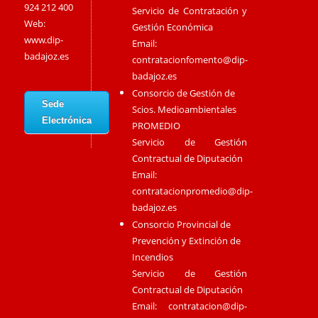
924 212 400
Servicio de Contratación y
Web:
Gestión Económica
www.dip-
Email:
badajoz.es
contratacionfomento@dip-
badajoz.es
Consorcio de Gestión de
Sede
Scios. Medioambientales
Electrónica
PROMEDIO
Servicio de Gestión
Contractual de Diputación
Email:
contratacionpromedio@dip-
badajoz.es
Consorcio Provincial de
Prevención y Extinción de
Incendios
Servicio de Gestión
Contractual de Diputación
Email:
contratacion@dip-