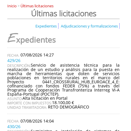
Inicio
>
Últimas licitaciones
Últimas licitaciones
Expedientes
Adjudicaciones y formalizaciones
E
xpedientes
07/08/2026 14:27
429/26
Servicio de asistencia técnica para la
DESCRIPCIÓN:
realización de un estudio y análisis para la puesta en
marcha de herramientas que doten de servicios
poblaciones en territorios rurales en el marco del
Proyecto 0441_CROSSRURAL_HUB_EUROACE_4_E:
cofinanciado con fondos FEDER (75%) a través del
Programa de Cooperación Transfronteriza Interreg VI-A
España-Portugal (POCTEP).
Alta licitación en Portal
ASUNTO:
18.100,00 €
IMPORTE CON IMPUESTOS:
RETO DEMOGRÁFICO
UNIDAD TRAMITADORA:
07/08/2026 14:04
430/26