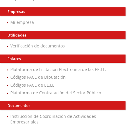
Empresas
Mi empresa
Utilidades
Verificación de documentos
Enlaces
Plataforma de Licitación Electrónica de las EE.LL.
Códigos FACE de Diputación
Códigos FACE de EE.LL
Plataforma de Contratación del Sector Público
Documentos
Instrucción de Coordinación de Actividades
Empresariales