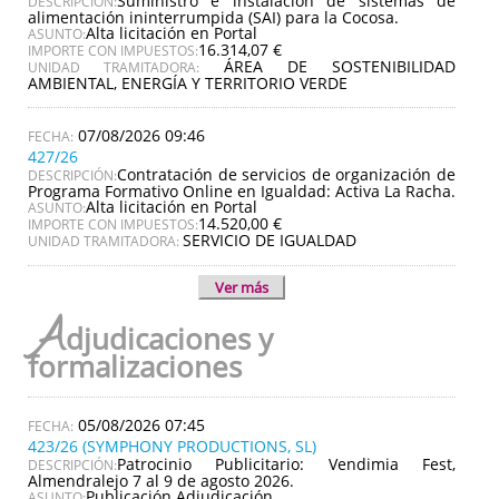
Suministro e instalación de sistemas de
DESCRIPCIÓN:
alimentación ininterrumpida (SAI) para la Cocosa.
Alta licitación en Portal
ASUNTO:
16.314,07 €
IMPORTE CON IMPUESTOS:
ÁREA DE SOSTENIBILIDAD
UNIDAD TRAMITADORA:
AMBIENTAL, ENERGÍA Y TERRITORIO VERDE
07/08/2026 09:46
427/26
Contratación de servicios de organización de
DESCRIPCIÓN:
Programa Formativo Online en Igualdad: Activa La Racha.
Alta licitación en Portal
ASUNTO:
14.520,00 €
IMPORTE CON IMPUESTOS:
SERVICIO DE IGUALDAD
UNIDAD TRAMITADORA:
Ver más
A
djudicaciones y
formalizaciones
05/08/2026 07:45
423/26 (SYMPHONY PRODUCTIONS, SL)
Patrocinio Publicitario: Vendimia Fest,
DESCRIPCIÓN:
Almendralejo 7 al 9 de agosto 2026.
Publicación Adjudicación
ASUNTO: