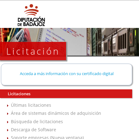
Licitación
Acceda a más información con su certificado digital
Licitaciones
Últimas licitaciones
Área de sistemas dinámicos de adquisición
Búsqueda de licitaciones
Descarga de Software
Soporte empresas (Nueva ventana)