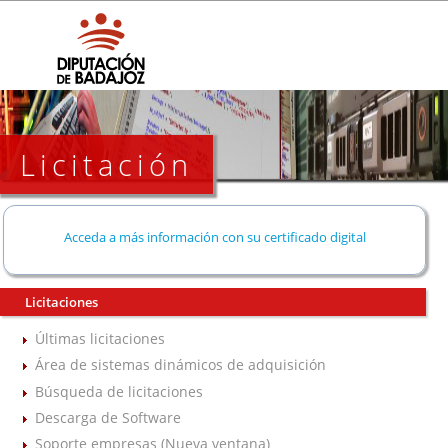
Licitación
Acceda a más información con su certificado digital
Licitaciones
Últimas licitaciones
Área de sistemas dinámicos de adquisición
Búsqueda de licitaciones
Descarga de Software
Soporte empresas (Nueva ventana)