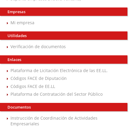
Empresas
Mi empresa
Utilidades
Verificación de documentos
Enlaces
Plataforma de Licitación Electrónica de las EE.LL.
Códigos FACE de Diputación
Códigos FACE de EE.LL
Plataforma de Contratación del Sector Público
Documentos
Instrucción de Coordinación de Actividades
Empresariales