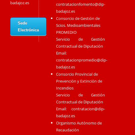
badajoz.es
contratacionfomento@dip-
badajoz.es
Consorcio de Gestión de
Sede
Scios. Medioambientales
Electrónica
PROMEDIO
Servicio de Gestión
Contractual de Diputación
Email:
contratacionpromedio@dip-
badajoz.es
Consorcio Provincial de
Prevención y Extinción de
Incendios
Servicio de Gestión
Contractual de Diputación
Email:
contratacion@dip-
badajoz.es
Organismo Autónomo de
Recaudación