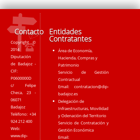
Contacto
Entidades
Contratantes
Copyright ©
2014
Área de Economía,
Diputación
Hacienda, Compras y
de Badajoz -
Patrimonio
CIF:
Servicio de Gestión
P0600000D
Contractual
c/ Felipe
Email:
contratacion@dip-
Checa, 23 -
badajoz.es
06071
Delegación de
Badajoz
Infraestructuras, Movilidad
Teléfono: +34
y Odenación del Territorio
924 212 400
Servicio de Contratación y
Web:
Gestión Económica
www.dip-
Email: