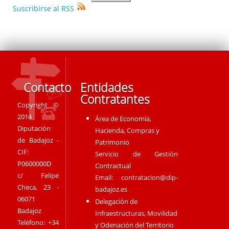
Suscribirse al RSS
Contacto
Entidades
Contratantes
Copyright ©
2014
Área de Economía,
Diputación
Hacienda, Compras y
de Badajoz -
Patrimonio
CIF:
Servicio de Gestión
P0600000D
Contractual
c/ Felipe
Email:
contratacion@dip-
Checa, 23 -
badajoz.es
06071
Delegación de
Badajoz
Infraestructuras, Movilidad
Teléfono: +34
y Odenación del Territorio