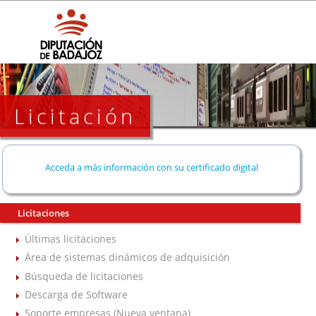
Licitación
Acceda a más información con su certificado digital
Licitaciones
Últimas licitaciones
Área de sistemas dinámicos de adquisición
Búsqueda de licitaciones
Descarga de Software
Soporte empresas (Nueva ventana)