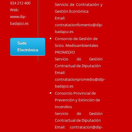
924 212 400
Servicio de Contratación y
Web:
Gestión Económica
www.dip-
Email:
badajoz.es
contratacionfomento@dip-
badajoz.es
Consorcio de Gestión de
Sede
Scios. Medioambientales
Electrónica
PROMEDIO
Servicio de Gestión
Contractual de Diputación
Email:
contratacionpromedio@dip-
badajoz.es
Consorcio Provincial de
Prevención y Extinción de
Incendios
Servicio de Gestión
Contractual de Diputación
Email:
contratacion@dip-