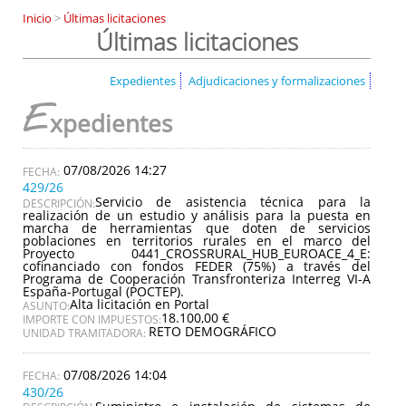
Inicio
>
Últimas licitaciones
Últimas licitaciones
Expedientes
Adjudicaciones y formalizaciones
E
xpedientes
07/08/2026 14:27
429/26
Servicio de asistencia técnica para la
DESCRIPCIÓN:
realización de un estudio y análisis para la puesta en
marcha de herramientas que doten de servicios
poblaciones en territorios rurales en el marco del
Proyecto 0441_CROSSRURAL_HUB_EUROACE_4_E:
cofinanciado con fondos FEDER (75%) a través del
Programa de Cooperación Transfronteriza Interreg VI-A
España-Portugal (POCTEP).
Alta licitación en Portal
ASUNTO:
18.100,00 €
IMPORTE CON IMPUESTOS:
RETO DEMOGRÁFICO
UNIDAD TRAMITADORA:
07/08/2026 14:04
430/26