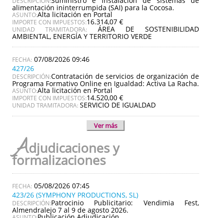
Suministro e instalación de sistemas de
DESCRIPCIÓN:
alimentación ininterrumpida (SAI) para la Cocosa.
Alta licitación en Portal
ASUNTO:
16.314,07 €
IMPORTE CON IMPUESTOS:
ÁREA DE SOSTENIBILIDAD
UNIDAD TRAMITADORA:
AMBIENTAL, ENERGÍA Y TERRITORIO VERDE
07/08/2026 09:46
427/26
Contratación de servicios de organización de
DESCRIPCIÓN:
Programa Formativo Online en Igualdad: Activa La Racha.
Alta licitación en Portal
ASUNTO:
14.520,00 €
IMPORTE CON IMPUESTOS:
SERVICIO DE IGUALDAD
UNIDAD TRAMITADORA:
Ver más
A
djudicaciones y
formalizaciones
05/08/2026 07:45
423/26 (SYMPHONY PRODUCTIONS, SL)
Patrocinio Publicitario: Vendimia Fest,
DESCRIPCIÓN:
Almendralejo 7 al 9 de agosto 2026.
Publicación Adjudicación
ASUNTO: