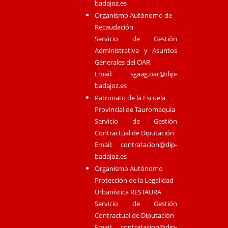
badajoz.es
Organismo Autónomo de
Recaudación
Servicio de Gestión
Administrativa y Asuntos
Generales del OAR
Email:
sgaag.oar@dip-
badajoz.es
Patronato de la Escuela
Provincial de Tauromaquia
Servicio de Gestión
Contractual de Diputación
Email:
contratacion@dip-
badajoz.es
Organismo Autónomo
Protección de la Legalidad
Urbanística RESTAURA
Servicio de Gestión
Contractual de Diputación
Email:
contratacion@dip-