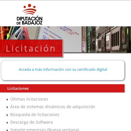
Licitación
Acceda a más información con su certificado digital
Licitaciones
Últimas licitaciones
Área de sistemas dinámicos de adquisición
Búsqueda de licitaciones
Descarga de Software
Soporte empresas (Nueva ventana)