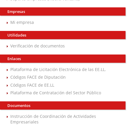
Empresas
Mi empresa
Utilidades
Verificación de documentos
Enlaces
Plataforma de Licitación Electrónica de las EE.LL.
Códigos FACE de Diputación
Códigos FACE de EE.LL
Plataforma de Contratación del Sector Público
Documentos
Instrucción de Coordinación de Actividades
Empresariales