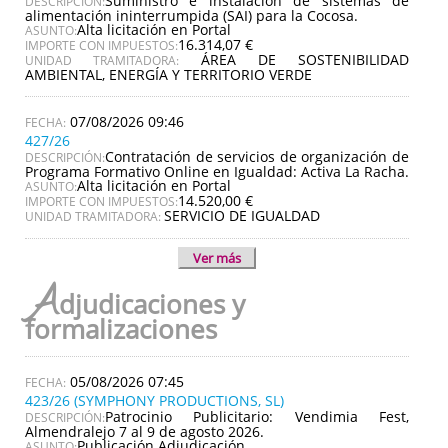
Suministro e instalación de sistemas de
DESCRIPCIÓN:
alimentación ininterrumpida (SAI) para la Cocosa.
Alta licitación en Portal
ASUNTO:
16.314,07 €
IMPORTE CON IMPUESTOS:
ÁREA DE SOSTENIBILIDAD
UNIDAD TRAMITADORA:
AMBIENTAL, ENERGÍA Y TERRITORIO VERDE
07/08/2026 09:46
427/26
Contratación de servicios de organización de
DESCRIPCIÓN:
Programa Formativo Online en Igualdad: Activa La Racha.
Alta licitación en Portal
ASUNTO:
14.520,00 €
IMPORTE CON IMPUESTOS:
SERVICIO DE IGUALDAD
UNIDAD TRAMITADORA:
Ver más
A
djudicaciones y
formalizaciones
05/08/2026 07:45
423/26 (SYMPHONY PRODUCTIONS, SL)
Patrocinio Publicitario: Vendimia Fest,
DESCRIPCIÓN:
Almendralejo 7 al 9 de agosto 2026.
Publicación Adjudicación
ASUNTO: