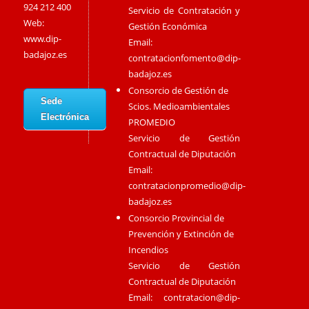
924 212 400
Servicio de Contratación y
Web:
Gestión Económica
www.dip-
Email:
badajoz.es
contratacionfomento@dip-
badajoz.es
Consorcio de Gestión de
Sede
Scios. Medioambientales
Electrónica
PROMEDIO
Servicio de Gestión
Contractual de Diputación
Email:
contratacionpromedio@dip-
badajoz.es
Consorcio Provincial de
Prevención y Extinción de
Incendios
Servicio de Gestión
Contractual de Diputación
Email:
contratacion@dip-