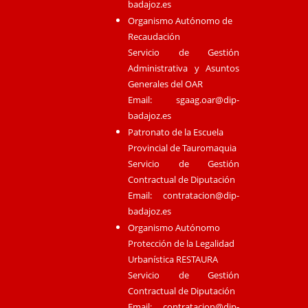
badajoz.es
Organismo Autónomo de
Recaudación
Servicio de Gestión
Administrativa y Asuntos
Generales del OAR
Email:
sgaag.oar@dip-
badajoz.es
Patronato de la Escuela
Provincial de Tauromaquia
Servicio de Gestión
Contractual de Diputación
Email:
contratacion@dip-
badajoz.es
Organismo Autónomo
Protección de la Legalidad
Urbanística RESTAURA
Servicio de Gestión
Contractual de Diputación
Email:
contratacion@dip-