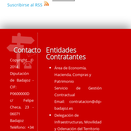
Suscribirse al RSS
Contacto
Entidades
Contratantes
Copyright ©
2014
Área de Economía,
Diputación
Hacienda, Compras y
de Badajoz -
Patrimonio
CIF:
Servicio de Gestión
P0600000D
Contractual
c/ Felipe
Email:
contratacion@dip-
Checa, 23 -
badajoz.es
06071
Delegación de
Badajoz
Infraestructuras, Movilidad
Teléfono: +34
y Odenación del Territorio