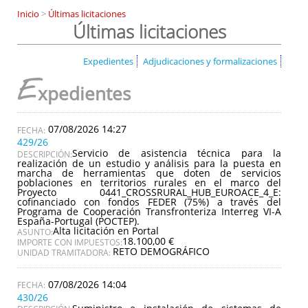
Inicio
>
Últimas licitaciones
Últimas licitaciones
Expedientes
Adjudicaciones y formalizaciones
E
xpedientes
07/08/2026 14:27
429/26
Servicio de asistencia técnica para la
DESCRIPCIÓN:
realización de un estudio y análisis para la puesta en
marcha de herramientas que doten de servicios
poblaciones en territorios rurales en el marco del
Proyecto 0441_CROSSRURAL_HUB_EUROACE_4_E:
cofinanciado con fondos FEDER (75%) a través del
Programa de Cooperación Transfronteriza Interreg VI-A
España-Portugal (POCTEP).
Alta licitación en Portal
ASUNTO:
18.100,00 €
IMPORTE CON IMPUESTOS:
RETO DEMOGRÁFICO
UNIDAD TRAMITADORA:
07/08/2026 14:04
430/26