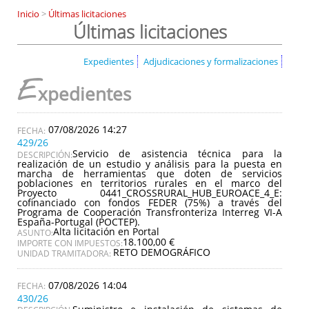
Inicio
>
Últimas licitaciones
Últimas licitaciones
Expedientes
Adjudicaciones y formalizaciones
E
xpedientes
07/08/2026 14:27
429/26
Servicio de asistencia técnica para la
DESCRIPCIÓN:
realización de un estudio y análisis para la puesta en
marcha de herramientas que doten de servicios
poblaciones en territorios rurales en el marco del
Proyecto 0441_CROSSRURAL_HUB_EUROACE_4_E:
cofinanciado con fondos FEDER (75%) a través del
Programa de Cooperación Transfronteriza Interreg VI-A
España-Portugal (POCTEP).
Alta licitación en Portal
ASUNTO:
18.100,00 €
IMPORTE CON IMPUESTOS:
RETO DEMOGRÁFICO
UNIDAD TRAMITADORA:
07/08/2026 14:04
430/26