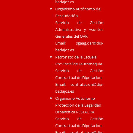
badajoz.es
Organismo Autónomo de
Recaudación
Servicio de Gestión
Administrativa y Asuntos
Generales del OAR
Email:
sgaag.oar@dip-
badajoz.es
Patronato de la Escuela
Provincial de Tauromaquia
Servicio de Gestión
Contractual de Diputación
Email:
contratacion@dip-
badajoz.es
Organismo Autónomo
Protección de la Legalidad
Urbanística RESTAURA
Servicio de Gestión
Contractual de Diputación
Email:
contratacion@dip-