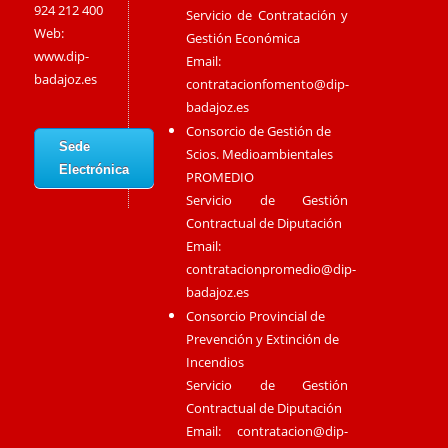
924 212 400
Servicio de Contratación y
Web:
Gestión Económica
www.dip-
Email:
badajoz.es
contratacionfomento@dip-
badajoz.es
Consorcio de Gestión de
Sede
Scios. Medioambientales
Electrónica
PROMEDIO
Servicio de Gestión
Contractual de Diputación
Email:
contratacionpromedio@dip-
badajoz.es
Consorcio Provincial de
Prevención y Extinción de
Incendios
Servicio de Gestión
Contractual de Diputación
Email:
contratacion@dip-