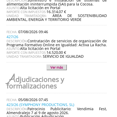
Suministro e instalación de sistemas de
DESCRIPCIÓN:
alimentación ininterrumpida (SAI) para la Cocosa.
Alta licitación en Portal
ASUNTO:
16.314,07 €
IMPORTE CON IMPUESTOS:
ÁREA DE SOSTENIBILIDAD
UNIDAD TRAMITADORA:
AMBIENTAL, ENERGÍA Y TERRITORIO VERDE
07/08/2026 09:46
427/26
Contratación de servicios de organización de
DESCRIPCIÓN:
Programa Formativo Online en Igualdad: Activa La Racha.
Alta licitación en Portal
ASUNTO:
14.520,00 €
IMPORTE CON IMPUESTOS:
SERVICIO DE IGUALDAD
UNIDAD TRAMITADORA:
Ver más
A
djudicaciones y
formalizaciones
05/08/2026 07:45
423/26 (SYMPHONY PRODUCTIONS, SL)
Patrocinio Publicitario: Vendimia Fest,
DESCRIPCIÓN:
Almendralejo 7 al 9 de agosto 2026.
Publicación Adjudicación
ASUNTO: