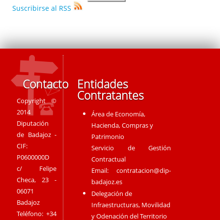
Suscribirse al RSS
Contacto
Entidades
Contratantes
Copyright ©
2014
Área de Economía,
Diputación
Hacienda, Compras y
de Badajoz -
Patrimonio
CIF:
Servicio de Gestión
P0600000D
Contractual
c/ Felipe
Email:
contratacion@dip-
Checa, 23 -
badajoz.es
06071
Delegación de
Badajoz
Infraestructuras, Movilidad
Teléfono: +34
y Odenación del Territorio