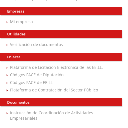
Empresas
Mi empresa
Utilidades
Verificación de documentos
Enlaces
Plataforma de Licitación Electrónica de las EE.LL.
Códigos FACE de Diputación
Códigos FACE de EE.LL
Plataforma de Contratación del Sector Público
Documentos
Instrucción de Coordinación de Actividades
Empresariales