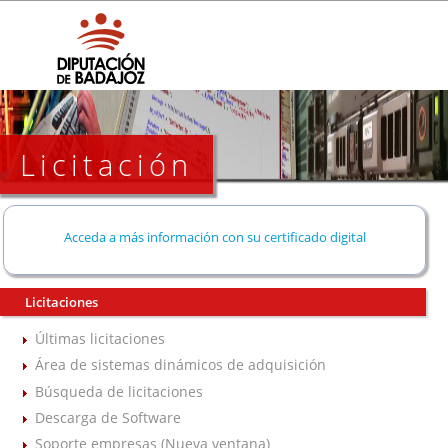
Licitación
Acceda a más información con su certificado digital
Licitaciones
Últimas licitaciones
Área de sistemas dinámicos de adquisición
Búsqueda de licitaciones
Descarga de Software
Soporte empresas (Nueva ventana)