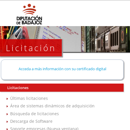
Licitación
Acceda a más información con su certificado digital
Licitaciones
Últimas licitaciones
Área de sistemas dinámicos de adquisición
Búsqueda de licitaciones
Descarga de Software
Soporte empresas (Nueva ventana)