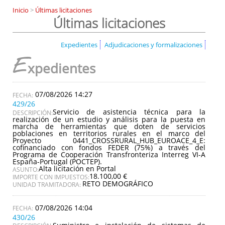
Inicio
>
Últimas licitaciones
Últimas licitaciones
Expedientes
Adjudicaciones y formalizaciones
E
xpedientes
07/08/2026 14:27
429/26
Servicio de asistencia técnica para la
DESCRIPCIÓN:
realización de un estudio y análisis para la puesta en
marcha de herramientas que doten de servicios
poblaciones en territorios rurales en el marco del
Proyecto 0441_CROSSRURAL_HUB_EUROACE_4_E:
cofinanciado con fondos FEDER (75%) a través del
Programa de Cooperación Transfronteriza Interreg VI-A
España-Portugal (POCTEP).
Alta licitación en Portal
ASUNTO:
18.100,00 €
IMPORTE CON IMPUESTOS:
RETO DEMOGRÁFICO
UNIDAD TRAMITADORA:
07/08/2026 14:04
430/26