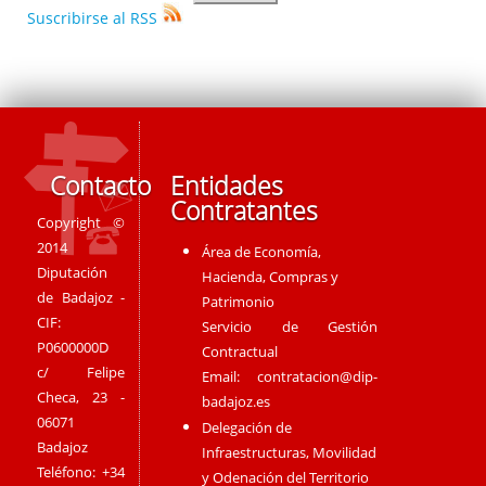
Suscribirse al RSS
Contacto
Entidades
Contratantes
Copyright ©
2014
Área de Economía,
Diputación
Hacienda, Compras y
de Badajoz -
Patrimonio
CIF:
Servicio de Gestión
P0600000D
Contractual
c/ Felipe
Email:
contratacion@dip-
Checa, 23 -
badajoz.es
06071
Delegación de
Badajoz
Infraestructuras, Movilidad
Teléfono: +34
y Odenación del Territorio