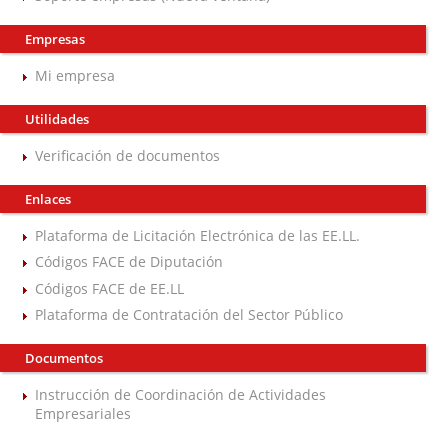
Empresas
Mi empresa
Utilidades
Verificación de documentos
Enlaces
Plataforma de Licitación Electrónica de las EE.LL.
Códigos FACE de Diputación
Códigos FACE de EE.LL
Plataforma de Contratación del Sector Público
Documentos
Instrucción de Coordinación de Actividades
Empresariales