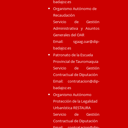
badajoz.es
Organismo Autónomo de
Recaudación
Servicio de Gestión
Administrativa y Asuntos
Generales del OAR
Email:
sgaag.oar@dip-
badajoz.es
Patronato de la Escuela
Provincial de Tauromaquia
Servicio de Gestión
Contractual de Diputación
Email:
contratacion@dip-
badajoz.es
Organismo Autónomo
Protección de la Legalidad
Urbanística RESTAURA
Servicio de Gestión
Contractual de Diputación
Email:
contratacion@dip-