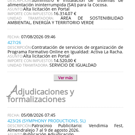
Suministro e instalación de sistemas de
DESCRIPCIÓN:
alimentación ininterrumpida (SAI) para la Cocosa.
Alta licitación en Portal
ASUNTO:
16.314,07 €
IMPORTE CON IMPUESTOS:
ÁREA DE SOSTENIBILIDAD
UNIDAD TRAMITADORA:
AMBIENTAL, ENERGÍA Y TERRITORIO VERDE
07/08/2026 09:46
427/26
Contratación de servicios de organización de
DESCRIPCIÓN:
Programa Formativo Online en Igualdad: Activa La Racha.
Alta licitación en Portal
ASUNTO:
14.520,00 €
IMPORTE CON IMPUESTOS:
SERVICIO DE IGUALDAD
UNIDAD TRAMITADORA:
Ver más
A
djudicaciones y
formalizaciones
05/08/2026 07:45
423/26 (SYMPHONY PRODUCTIONS, SL)
Patrocinio Publicitario: Vendimia Fest,
DESCRIPCIÓN:
Almendralejo 7 al 9 de agosto 2026.
Publicación Adjudicación
ASUNTO: