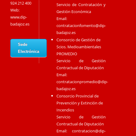
924 212 400
Servicio de Contratación y
Web:
Gestión Económica
www.dip-
Email:
badajoz.es
contratacionfomento@dip-
badajoz.es
Consorcio de Gestión de
Sede
Scios. Medioambientales
Electrónica
PROMEDIO
Servicio de Gestión
Contractual de Diputación
Email:
contratacionpromedio@dip-
badajoz.es
Consorcio Provincial de
Prevención y Extinción de
Incendios
Servicio de Gestión
Contractual de Diputación
Email:
contratacion@dip-