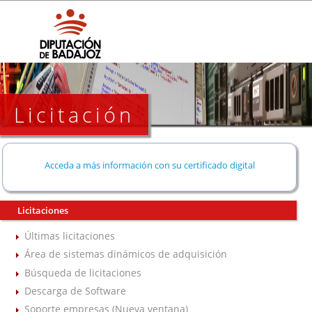
Licitación
Acceda a más información con su certificado digital
Licitaciones
Últimas licitaciones
Área de sistemas dinámicos de adquisición
Búsqueda de licitaciones
Descarga de Software
Soporte empresas (Nueva ventana)