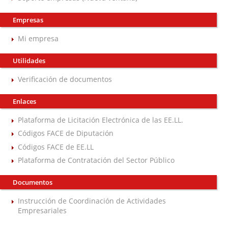
Empresas
Mi empresa
Utilidades
Verificación de documentos
Enlaces
Plataforma de Licitación Electrónica de las EE.LL.
Códigos FACE de Diputación
Códigos FACE de EE.LL
Plataforma de Contratación del Sector Público
Documentos
Instrucción de Coordinación de Actividades
Empresariales