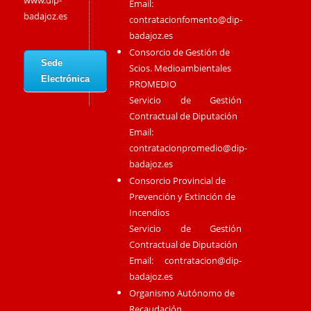
www.dip-
Email:
badajoz.es
contratacionfomento@dip-
badajoz.es
Consorcio de Gestión de
Sede
Scios. Medioambientales
Electrónica
PROMEDIO
Servicio de Gestión
Contractual de Diputación
Email:
contratacionpromedio@dip-
badajoz.es
Consorcio Provincial de
Prevención y Extinción de
Incendios
Servicio de Gestión
Contractual de Diputación
Email:
contratacion@dip-
badajoz.es
Organismo Autónomo de
Recaudación