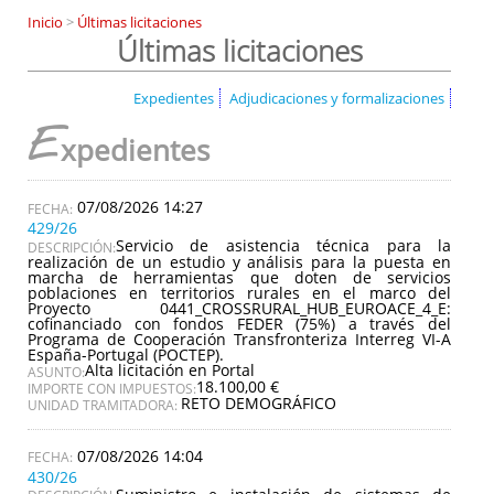
Inicio
>
Últimas licitaciones
Últimas licitaciones
Expedientes
Adjudicaciones y formalizaciones
E
xpedientes
07/08/2026 14:27
429/26
Servicio de asistencia técnica para la
DESCRIPCIÓN:
realización de un estudio y análisis para la puesta en
marcha de herramientas que doten de servicios
poblaciones en territorios rurales en el marco del
Proyecto 0441_CROSSRURAL_HUB_EUROACE_4_E:
cofinanciado con fondos FEDER (75%) a través del
Programa de Cooperación Transfronteriza Interreg VI-A
España-Portugal (POCTEP).
Alta licitación en Portal
ASUNTO:
18.100,00 €
IMPORTE CON IMPUESTOS:
RETO DEMOGRÁFICO
UNIDAD TRAMITADORA:
07/08/2026 14:04
430/26