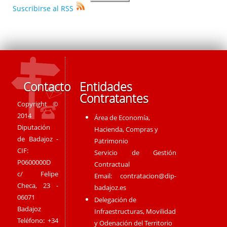
Suscribirse al RSS
Contacto
Entidades
Contratantes
Copyright ©
2014
Área de Economía,
Diputación
Hacienda, Compras y
de Badajoz -
Patrimonio
CIF:
Servicio de Gestión
P0600000D
Contractual
c/ Felipe
Email:
contratacion@dip-
Checa, 23 -
badajoz.es
06071
Delegación de
Badajoz
Infraestructuras, Movilidad
Teléfono: +34
y Odenación del Territorio