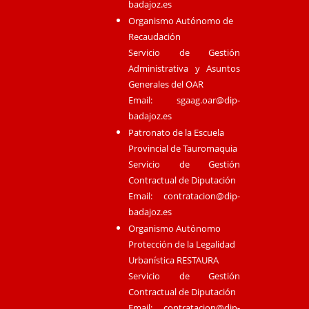
badajoz.es
Organismo Autónomo de
Recaudación
Servicio de Gestión
Administrativa y Asuntos
Generales del OAR
Email:
sgaag.oar@dip-
badajoz.es
Patronato de la Escuela
Provincial de Tauromaquia
Servicio de Gestión
Contractual de Diputación
Email:
contratacion@dip-
badajoz.es
Organismo Autónomo
Protección de la Legalidad
Urbanística RESTAURA
Servicio de Gestión
Contractual de Diputación
Email:
contratacion@dip-