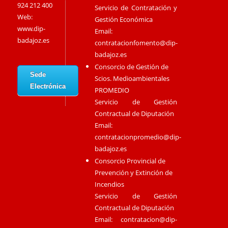
924 212 400
Servicio de Contratación y
Web:
Gestión Económica
www.dip-
Email:
badajoz.es
contratacionfomento@dip-
badajoz.es
Consorcio de Gestión de
Sede
Scios. Medioambientales
Electrónica
PROMEDIO
Servicio de Gestión
Contractual de Diputación
Email:
contratacionpromedio@dip-
badajoz.es
Consorcio Provincial de
Prevención y Extinción de
Incendios
Servicio de Gestión
Contractual de Diputación
Email:
contratacion@dip-