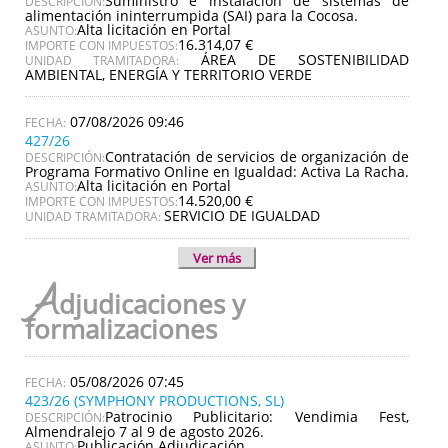
Suministro e instalación de sistemas de
DESCRIPCIÓN:
alimentación ininterrumpida (SAI) para la Cocosa.
Alta licitación en Portal
ASUNTO:
16.314,07 €
IMPORTE CON IMPUESTOS:
ÁREA DE SOSTENIBILIDAD
UNIDAD TRAMITADORA:
AMBIENTAL, ENERGÍA Y TERRITORIO VERDE
07/08/2026 09:46
427/26
Contratación de servicios de organización de
DESCRIPCIÓN:
Programa Formativo Online en Igualdad: Activa La Racha.
Alta licitación en Portal
ASUNTO:
14.520,00 €
IMPORTE CON IMPUESTOS:
SERVICIO DE IGUALDAD
UNIDAD TRAMITADORA:
Ver más
A
djudicaciones y
formalizaciones
05/08/2026 07:45
423/26 (SYMPHONY PRODUCTIONS, SL)
Patrocinio Publicitario: Vendimia Fest,
DESCRIPCIÓN:
Almendralejo 7 al 9 de agosto 2026.
Publicación Adjudicación
ASUNTO: