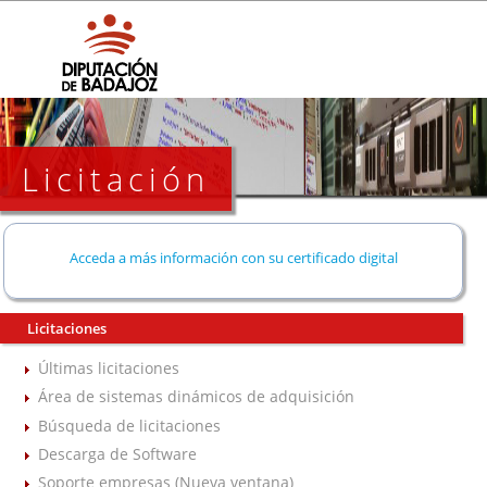
Licitación
Acceda a más información con su certificado digital
Licitaciones
Últimas licitaciones
Área de sistemas dinámicos de adquisición
Búsqueda de licitaciones
Descarga de Software
Soporte empresas (Nueva ventana)