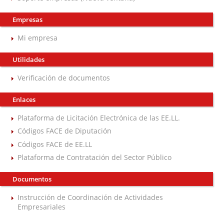
Empresas
Mi empresa
Utilidades
Verificación de documentos
Enlaces
Plataforma de Licitación Electrónica de las EE.LL.
Códigos FACE de Diputación
Códigos FACE de EE.LL
Plataforma de Contratación del Sector Público
Documentos
Instrucción de Coordinación de Actividades
Empresariales