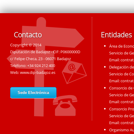
Contacto
Entidades
Copyright © 2014
Área de Econ
Diputación de Badajoz - CIF: P0600000D
Servicio de G
c/ Felipe Checa, 23 - 06071 Badajoz
Email:
contra
Teléfono: +34 924 212 400
Delegación de
Web:
www.dip-badajoz.es
Servicio de C
Email:
contra
Consorcio de
Sede Electrónica
Servicio de G
Email:
contra
Consorcio Pro
Servicio de G
Email:
contra
Organismo A