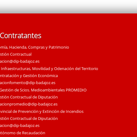
 Contratantes
omía, Hacienda, Compras y Patrimonio
estión Contractual
tacion@dip-badajoz.es
 Infraestructuras, Movilidad y Odenación del Territorio
ontratación y Gestión Económica
tacionfomento@dip-badajoz.es
 Gestión de Scios. Medioambientales PROMEDIO
estión Contractual de Diputación
tacionpromedio@dip-badajoz.es
vincial de Prevención y Extinción de Incendios
estión Contractual de Diputación
tacion@dip-badajoz.es
utónomo de Recaudación