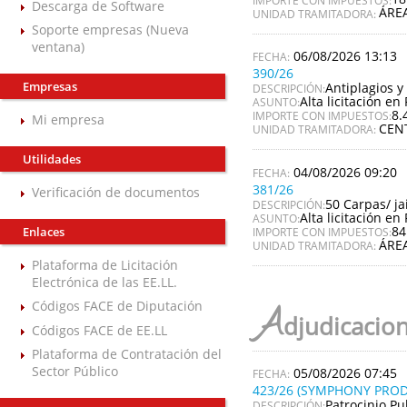
Descarga de Software
ÁRE
UNIDAD TRAMITADORA:
Soporte empresas (Nueva
ventana)
06/08/2026 13:13
390/26
Empresas
Antiplagios y 
DESCRIPCIÓN:
Alta licitación en 
ASUNTO:
8.
IMPORTE CON IMPUESTOS:
Mi empresa
CEN
UNIDAD TRAMITADORA:
Utilidades
04/08/2026 09:20
381/26
Verificación de documentos
50 Carpas/ ja
DESCRIPCIÓN:
Alta licitación en 
ASUNTO:
84
Enlaces
IMPORTE CON IMPUESTOS:
ÁRE
UNIDAD TRAMITADORA:
Plataforma de Licitación
Electrónica de las EE.LL.
Códigos FACE de Diputación
A
djudicacio
Códigos FACE de EE.LL
Plataforma de Contratación del
Sector Público
05/08/2026 07:45
423/26 (SYMPHONY PROD
Patrocinio Pu
DESCRIPCIÓN: