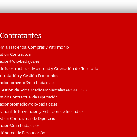
 Contratantes
omía, Hacienda, Compras y Patrimonio
estión Contractual
tacion@dip-badajoz.es
 Infraestructuras, Movilidad y Odenación del Territorio
ontratación y Gestión Económica
tacionfomento@dip-badajoz.es
 Gestión de Scios. Medioambientales PROMEDIO
estión Contractual de Diputación
tacionpromedio@dip-badajoz.es
vincial de Prevención y Extinción de Incendios
estión Contractual de Diputación
tacion@dip-badajoz.es
utónomo de Recaudación