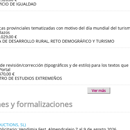
ICIO DE IGUALDAD
ticas provinciales tematizadas con motivo del día mundial del turis
lazos
.029,00 €
A DE DESARROLLO RURAL, RETO DEMOGRÁFICO Y TURISMO
de revisión/corrección (tipográficos y de estilo) para los textos que
Portal
470,00 €
TRO DE ESTUDIOS EXTREMEÑOS
Ver más
nes y formalizaciones
UCTIONS, SL)
blicitario: Vendimia Fest, Almendralejo 7 al 9 de agosto 2026.