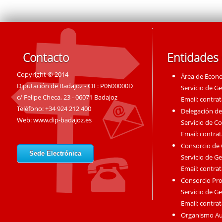
Contacto
Entidades
Copyright © 2014
Área de Econ
Diputación de Badajoz - CIF: P0600000D
Servicio de G
c/ Felipe Checa, 23 - 06071 Badajoz
Email:
contra
Teléfono: +34 924 212 400
Delegación de
Web:
www.dip-badajoz.es
Servicio de C
Email:
contra
Consorcio de
Sede Electrónica
Servicio de G
Email:
contra
Consorcio Pro
Servicio de G
Email:
contra
Organismo A