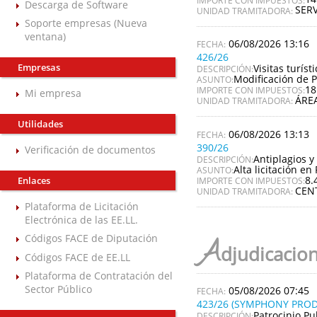
Descarga de Software
SERV
UNIDAD TRAMITADORA:
Soporte empresas (Nueva
ventana)
06/08/2026 13:16
426/26
Empresas
Visitas turís
DESCRIPCIÓN:
Modificación de P
ASUNTO:
18
IMPORTE CON IMPUESTOS:
Mi empresa
ÁRE
UNIDAD TRAMITADORA:
Utilidades
06/08/2026 13:13
390/26
Verificación de documentos
Antiplagios y 
DESCRIPCIÓN:
Alta licitación en 
ASUNTO:
8.
Enlaces
IMPORTE CON IMPUESTOS:
CEN
UNIDAD TRAMITADORA:
Plataforma de Licitación
Electrónica de las EE.LL.
Códigos FACE de Diputación
A
djudicacio
Códigos FACE de EE.LL
Plataforma de Contratación del
Sector Público
05/08/2026 07:45
423/26 (SYMPHONY PROD
Patrocinio Pu
DESCRIPCIÓN: