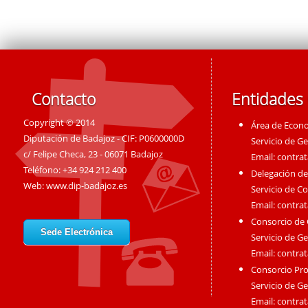
Contacto
Entidades
Copyright © 2014
Área de Econ
Diputación de Badajoz - CIF: P0600000D
Servicio de G
c/ Felipe Checa, 23 - 06071 Badajoz
Email:
contra
Teléfono: +34 924 212 400
Delegación de
Web:
www.dip-badajoz.es
Servicio de C
Email:
contra
Consorcio de
Sede Electrónica
Servicio de G
Email:
contra
Consorcio Pro
Servicio de G
Email:
contra