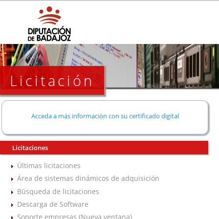
Licitación
Acceda a más información con su certificado digital
Licitaciones
Últimas licitaciones
Área de sistemas dinámicos de adquisición
Búsqueda de licitaciones
Descarga de Software
Soporte empresas (Nueva ventana)