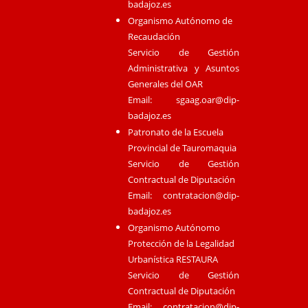
badajoz.es
Organismo Autónomo de
Recaudación
Servicio de Gestión
Administrativa y Asuntos
Generales del OAR
Email:
sgaag.oar@dip-
badajoz.es
Patronato de la Escuela
Provincial de Tauromaquia
Servicio de Gestión
Contractual de Diputación
Email:
contratacion@dip-
badajoz.es
Organismo Autónomo
Protección de la Legalidad
Urbanística RESTAURA
Servicio de Gestión
Contractual de Diputación
Email:
contratacion@dip-