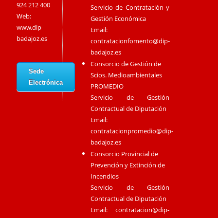
924 212 400
Servicio de Contratación y
Web:
Gestión Económica
www.dip-
Email:
badajoz.es
contratacionfomento@dip-
badajoz.es
Consorcio de Gestión de
Sede
Scios. Medioambientales
Electrónica
PROMEDIO
Servicio de Gestión
Contractual de Diputación
Email:
contratacionpromedio@dip-
badajoz.es
Consorcio Provincial de
Prevención y Extinción de
Incendios
Servicio de Gestión
Contractual de Diputación
Email:
contratacion@dip-