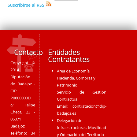
Suscribirse al RSS
Contacto
Entidades
Contratantes
Copyright ©
2014
Área de Economía,
Diputación
Hacienda, Compras y
de Badajoz -
Patrimonio
CIF:
Servicio de Gestión
P0600000D
Contractual
c/ Felipe
Email:
contratacion@dip-
Checa, 23 -
badajoz.es
06071
Delegación de
Badajoz
Infraestructuras, Movilidad
Teléfono: +34
y Odenación del Territorio