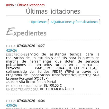
Inicio
>
Últimas licitaciones
Últimas licitaciones
Expedientes
Adjudicaciones y formalizaciones
E
xpedientes
07/08/2026 14:27
429/26
Servicio de asistencia técnica para la
DESCRIPCIÓN:
realización de un estudio y análisis para la puesta en
marcha de herramientas que doten de servicios
poblaciones en territorios rurales en el marco del
Proyecto 0441_CROSSRURAL_HUB_EUROACE_4_E:
cofinanciado con fondos FEDER (75%) a través del
Programa de Cooperación Transfronteriza Interreg VI-A
España-Portugal (POCTEP).
Alta licitación en Portal
ASUNTO:
18.100,00 €
IMPORTE CON IMPUESTOS:
RETO DEMOGRÁFICO
UNIDAD TRAMITADORA:
07/08/2026 14:04
430/26