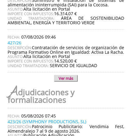
Suministro e instalación de sistemas de
DESCRIPCIÓN:
alimentación ininterrumpida (SAI) para la Cocosa.
Alta licitación en Portal
ASUNTO:
16.314,07 €
IMPORTE CON IMPUESTOS:
ÁREA DE SOSTENIBILIDAD
UNIDAD TRAMITADORA:
AMBIENTAL, ENERGÍA Y TERRITORIO VERDE
07/08/2026 09:46
427/26
Contratación de servicios de organización de
DESCRIPCIÓN:
Programa Formativo Online en Igualdad: Activa La Racha.
Alta licitación en Portal
ASUNTO:
14.520,00 €
IMPORTE CON IMPUESTOS:
SERVICIO DE IGUALDAD
UNIDAD TRAMITADORA:
Ver más
A
djudicaciones y
formalizaciones
05/08/2026 07:45
423/26 (SYMPHONY PRODUCTIONS, SL)
Patrocinio Publicitario: Vendimia Fest,
DESCRIPCIÓN:
Almendralejo 7 al 9 de agosto 2026.
Publicación Adjudicación
ASUNTO: