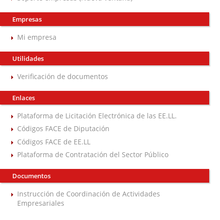
Empresas
Mi empresa
Utilidades
Verificación de documentos
Enlaces
Plataforma de Licitación Electrónica de las EE.LL.
Códigos FACE de Diputación
Códigos FACE de EE.LL
Plataforma de Contratación del Sector Público
Documentos
Instrucción de Coordinación de Actividades
Empresariales