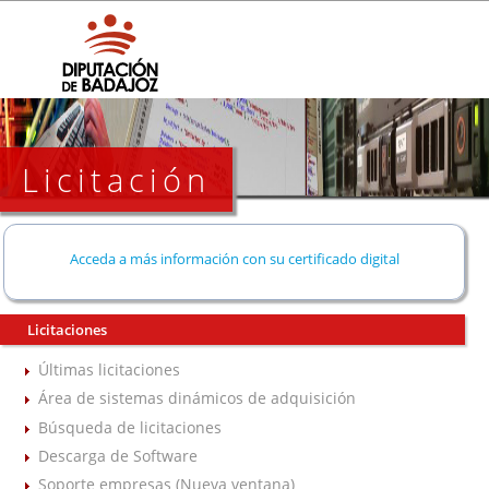
Licitación
Acceda a más información con su certificado digital
Licitaciones
Últimas licitaciones
Área de sistemas dinámicos de adquisición
Búsqueda de licitaciones
Descarga de Software
Soporte empresas (Nueva ventana)