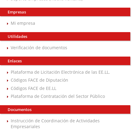
Empresas
Mi empresa
Utilidades
Verificación de documentos
Enlaces
Plataforma de Licitación Electrónica de las EE.LL.
Códigos FACE de Diputación
Códigos FACE de EE.LL
Plataforma de Contratación del Sector Público
Documentos
Instrucción de Coordinación de Actividades
Empresariales