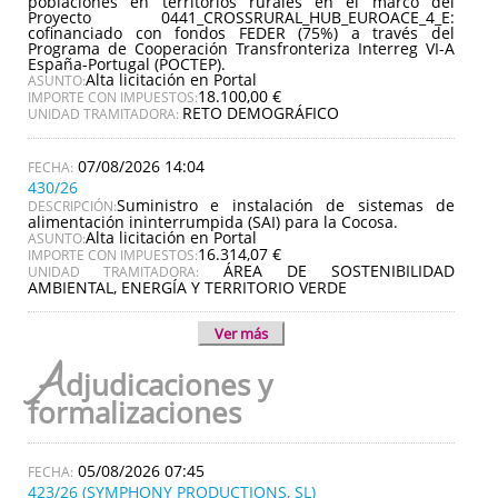
poblaciones en territorios rurales en el marco del
Proyecto 0441_CROSSRURAL_HUB_EUROACE_4_E:
cofinanciado con fondos FEDER (75%) a través del
Programa de Cooperación Transfronteriza Interreg VI-A
España-Portugal (POCTEP).
Alta licitación en Portal
ASUNTO:
18.100,00 €
IMPORTE CON IMPUESTOS:
RETO DEMOGRÁFICO
UNIDAD TRAMITADORA:
07/08/2026 14:04
430/26
Suministro e instalación de sistemas de
DESCRIPCIÓN:
alimentación ininterrumpida (SAI) para la Cocosa.
Alta licitación en Portal
ASUNTO:
16.314,07 €
IMPORTE CON IMPUESTOS:
ÁREA DE SOSTENIBILIDAD
UNIDAD TRAMITADORA:
AMBIENTAL, ENERGÍA Y TERRITORIO VERDE
Ver más
A
djudicaciones y
formalizaciones
05/08/2026 07:45
423/26 (SYMPHONY PRODUCTIONS, SL)