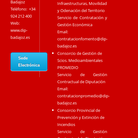
Badajoz
Infraestructuras, Movilidad
Teléfono: +34
y Odenación del Territorio
924 212 400
Servicio de Contratación y
Web:
Gestión Económica
www.dip-
Email:
badajoz.es
contratacionfomento@dip-
badajoz.es
Consorcio de Gestión de
Sede
Scios. Medioambientales
Electrónica
PROMEDIO
Servicio de Gestión
Contractual de Diputación
Email:
contratacionpromedio@dip-
badajoz.es
Consorcio Provincial de
Prevención y Extinción de
Incendios
Servicio de Gestión