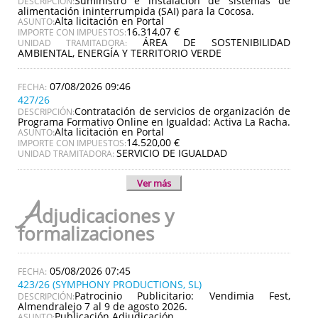
Suministro e instalación de sistemas de
DESCRIPCIÓN:
alimentación ininterrumpida (SAI) para la Cocosa.
Alta licitación en Portal
ASUNTO:
16.314,07 €
IMPORTE CON IMPUESTOS:
ÁREA DE SOSTENIBILIDAD
UNIDAD TRAMITADORA:
AMBIENTAL, ENERGÍA Y TERRITORIO VERDE
07/08/2026 09:46
427/26
Contratación de servicios de organización de
DESCRIPCIÓN:
Programa Formativo Online en Igualdad: Activa La Racha.
Alta licitación en Portal
ASUNTO:
14.520,00 €
IMPORTE CON IMPUESTOS:
SERVICIO DE IGUALDAD
UNIDAD TRAMITADORA:
Ver más
A
djudicaciones y
formalizaciones
05/08/2026 07:45
423/26 (SYMPHONY PRODUCTIONS, SL)
Patrocinio Publicitario: Vendimia Fest,
DESCRIPCIÓN:
Almendralejo 7 al 9 de agosto 2026.
Publicación Adjudicación
ASUNTO: