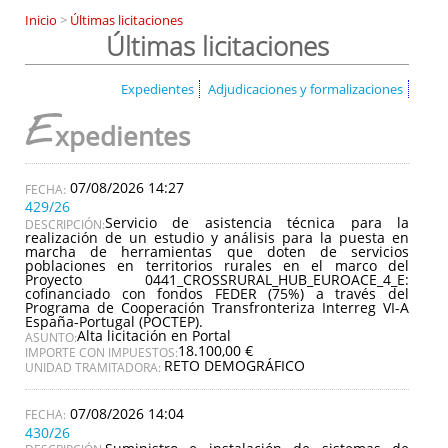
Inicio
>
Últimas licitaciones
Últimas licitaciones
Expedientes
Adjudicaciones y formalizaciones
E
xpedientes
07/08/2026 14:27
429/26
Servicio de asistencia técnica para la
DESCRIPCIÓN:
realización de un estudio y análisis para la puesta en
marcha de herramientas que doten de servicios
poblaciones en territorios rurales en el marco del
Proyecto 0441_CROSSRURAL_HUB_EUROACE_4_E:
cofinanciado con fondos FEDER (75%) a través del
Programa de Cooperación Transfronteriza Interreg VI-A
España-Portugal (POCTEP).
Alta licitación en Portal
ASUNTO:
18.100,00 €
IMPORTE CON IMPUESTOS:
RETO DEMOGRÁFICO
UNIDAD TRAMITADORA:
07/08/2026 14:04
430/26