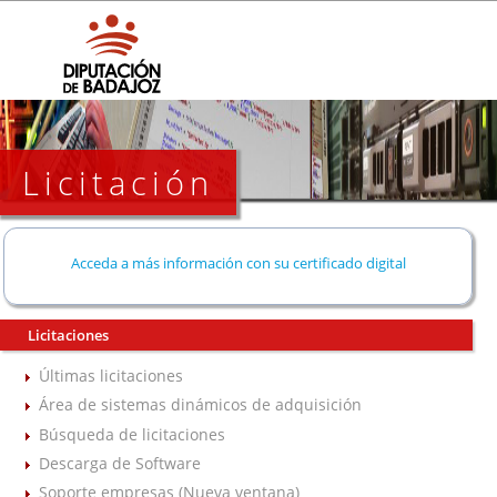
Licitación
Acceda a más información con su certificado digital
Licitaciones
Últimas licitaciones
Área de sistemas dinámicos de adquisición
Búsqueda de licitaciones
Descarga de Software
Soporte empresas (Nueva ventana)