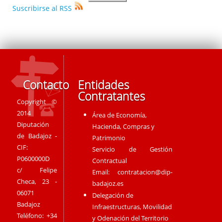
Suscribirse al RSS
Contacto
Entidades
Contratantes
Copyright ©
2014
Área de Economía,
Diputación
Hacienda, Compras y
de Badajoz -
Patrimonio
CIF:
Servicio de Gestión
P0600000D
Contractual
c/ Felipe
Email:
contratacion@dip-
Checa, 23 -
badajoz.es
06071
Delegación de
Badajoz
Infraestructuras, Movilidad
Teléfono: +34
y Odenación del Territorio