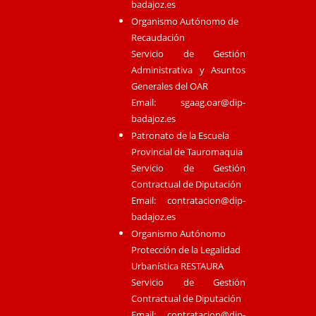
badajoz.es
Organismo Autónomo de
Recaudación
Servicio de Gestión
Administrativa y Asuntos
Generales del OAR
Email:
sgaag.oar@dip-
badajoz.es
Patronato de la Escuela
Provincial de Tauromaquia
Servicio de Gestión
Contractual de Diputación
Email:
contratacion@dip-
badajoz.es
Organismo Autónomo
Protección de la Legalidad
Urbanística RESTAURA
Servicio de Gestión
Contractual de Diputación
Email:
contratacion@dip-