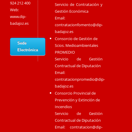
924 212 400
Servicio de Contratación y
Web:
Gestión Económica
www.dip-
Email:
badajoz.es
contratacionfomento@dip-
badajoz.es
Consorcio de Gestión de
Sede
Scios. Medioambientales
Electrónica
PROMEDIO
Servicio de Gestión
Contractual de Diputación
Email:
contratacionpromedio@dip-
badajoz.es
Consorcio Provincial de
Prevención y Extinción de
Incendios
Servicio de Gestión
Contractual de Diputación
Email:
contratacion@dip-