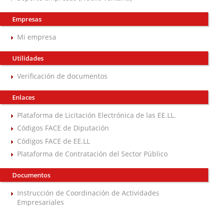
Empresas
Mi empresa
Utilidades
Verificación de documentos
Enlaces
Plataforma de Licitación Electrónica de las EE.LL.
Códigos FACE de Diputación
Códigos FACE de EE.LL
Plataforma de Contratación del Sector Público
Documentos
Instrucción de Coordinación de Actividades
Empresariales