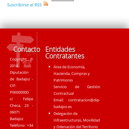
Suscribirse al RSS
Contacto
Entidades
Contratantes
Copyright ©
2014
Área de Economía,
Diputación
Hacienda, Compras y
de Badajoz -
Patrimonio
CIF:
Servicio de Gestión
P0600000D
Contractual
c/ Felipe
Email:
contratacion@dip-
Checa, 23 -
badajoz.es
06071
Delegación de
Badajoz
Infraestructuras, Movilidad
Teléfono: +34
y Odenación del Territorio