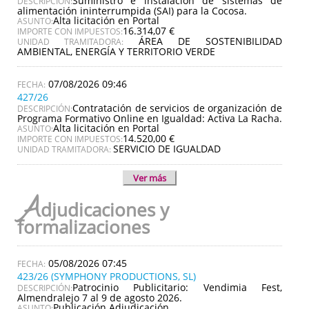
Suministro e instalación de sistemas de
DESCRIPCIÓN:
alimentación ininterrumpida (SAI) para la Cocosa.
Alta licitación en Portal
ASUNTO:
16.314,07 €
IMPORTE CON IMPUESTOS:
ÁREA DE SOSTENIBILIDAD
UNIDAD TRAMITADORA:
AMBIENTAL, ENERGÍA Y TERRITORIO VERDE
07/08/2026 09:46
427/26
Contratación de servicios de organización de
DESCRIPCIÓN:
Programa Formativo Online en Igualdad: Activa La Racha.
Alta licitación en Portal
ASUNTO:
14.520,00 €
IMPORTE CON IMPUESTOS:
SERVICIO DE IGUALDAD
UNIDAD TRAMITADORA:
Ver más
A
djudicaciones y
formalizaciones
05/08/2026 07:45
423/26 (SYMPHONY PRODUCTIONS, SL)
Patrocinio Publicitario: Vendimia Fest,
DESCRIPCIÓN:
Almendralejo 7 al 9 de agosto 2026.
Publicación Adjudicación
ASUNTO: