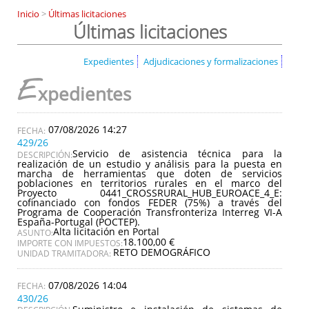
Inicio
>
Últimas licitaciones
Últimas licitaciones
Expedientes
Adjudicaciones y formalizaciones
E
xpedientes
07/08/2026 14:27
429/26
Servicio de asistencia técnica para la
DESCRIPCIÓN:
realización de un estudio y análisis para la puesta en
marcha de herramientas que doten de servicios
poblaciones en territorios rurales en el marco del
Proyecto 0441_CROSSRURAL_HUB_EUROACE_4_E:
cofinanciado con fondos FEDER (75%) a través del
Programa de Cooperación Transfronteriza Interreg VI-A
España-Portugal (POCTEP).
Alta licitación en Portal
ASUNTO:
18.100,00 €
IMPORTE CON IMPUESTOS:
RETO DEMOGRÁFICO
UNIDAD TRAMITADORA:
07/08/2026 14:04
430/26