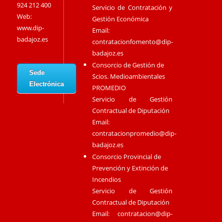
924 212 400
Servicio de Contratación y
Web:
Gestión Económica
www.dip-
Email:
badajoz.es
contratacionfomento@dip-
badajoz.es
Consorcio de Gestión de
Sede
Scios. Medioambientales
Electrónica
PROMEDIO
Servicio de Gestión
Contractual de Diputación
Email:
contratacionpromedio@dip-
badajoz.es
Consorcio Provincial de
Prevención y Extinción de
Incendios
Servicio de Gestión
Contractual de Diputación
Email:
contratacion@dip-