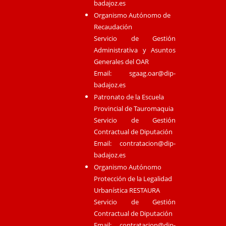
badajoz.es
Organismo Autónomo de
Recaudación
Servicio de Gestión
Administrativa y Asuntos
Generales del OAR
Email:
sgaag.oar@dip-
badajoz.es
Patronato de la Escuela
Provincial de Tauromaquia
Servicio de Gestión
Contractual de Diputación
Email:
contratacion@dip-
badajoz.es
Organismo Autónomo
Protección de la Legalidad
Urbanística RESTAURA
Servicio de Gestión
Contractual de Diputación
Email:
contratacion@dip-