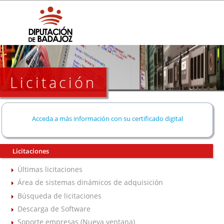
Licitación
Acceda a más información con su certificado digital
Licitaciones
Últimas licitaciones
Área de sistemas dinámicos de adquisición
Búsqueda de licitaciones
Descarga de Software
Soporte empresas (Nueva ventana)