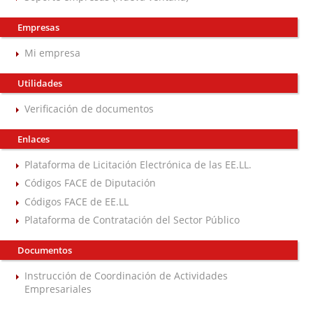
Empresas
Mi empresa
Utilidades
Verificación de documentos
Enlaces
Plataforma de Licitación Electrónica de las EE.LL.
Códigos FACE de Diputación
Códigos FACE de EE.LL
Plataforma de Contratación del Sector Público
Documentos
Instrucción de Coordinación de Actividades
Empresariales