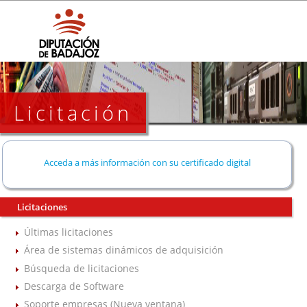
Licitación
Acceda a más información con su certificado digital
Licitaciones
Últimas licitaciones
Área de sistemas dinámicos de adquisición
Búsqueda de licitaciones
Descarga de Software
Soporte empresas (Nueva ventana)