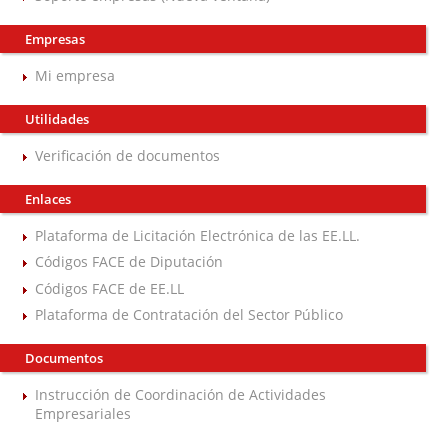
Empresas
Mi empresa
Utilidades
Verificación de documentos
Enlaces
Plataforma de Licitación Electrónica de las EE.LL.
Códigos FACE de Diputación
Códigos FACE de EE.LL
Plataforma de Contratación del Sector Público
Documentos
Instrucción de Coordinación de Actividades
Empresariales