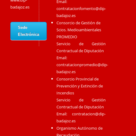
www.dip-
Email:
badajoz.es
contratacionfomento@dip-
badajoz.es
Consorcio de Gestión de
Sede
Scios. Medioambientales
Electrónica
PROMEDIO
Servicio de Gestión
Contractual de Diputación
Email:
contratacionpromedio@dip-
badajoz.es
Consorcio Provincial de
Prevención y Extinción de
Incendios
Servicio de Gestión
Contractual de Diputación
Email:
contratacion@dip-
badajoz.es
Organismo Autónomo de
Recaudación