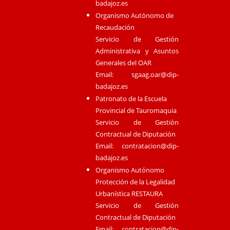
badajoz.es
Organismo Autónomo de
Recaudación
Servicio de Gestión
Administrativa y Asuntos
Generales del OAR
Email:
sgaag.oar@dip-
badajoz.es
Patronato de la Escuela
Provincial de Tauromaquia
Servicio de Gestión
Contractual de Diputación
Email:
contratacion@dip-
badajoz.es
Organismo Autónomo
Protección de la Legalidad
Urbanística RESTAURA
Servicio de Gestión
Contractual de Diputación
Email:
contratacion@dip-