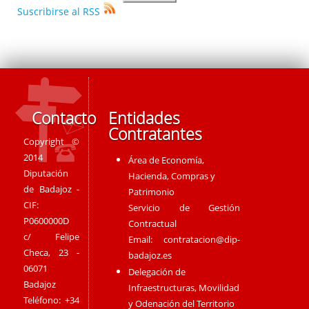
Suscribirse al RSS
Contacto
Entidades
Contratantes
Copyright ©
2014
Área de Economía,
Diputación
Hacienda, Compras y
de Badajoz -
Patrimonio
CIF:
Servicio de Gestión
P0600000D
Contractual
c/ Felipe
Email:
contratacion@dip-
Checa, 23 -
badajoz.es
06071
Delegación de
Badajoz
Infraestructuras, Movilidad
Teléfono: +34
y Odenación del Territorio