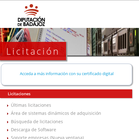
Licitación
Acceda a más información con su certificado digital
Licitaciones
Últimas licitaciones
Área de sistemas dinámicos de adquisición
Búsqueda de licitaciones
Descarga de Software
Soporte empresas (Nueva ventana)