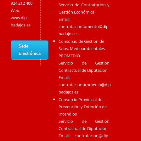
924 212 400
Servicio de Contratación y
Web:
Gestión Económica
www.dip-
Email:
badajoz.es
contratacionfomento@dip-
badajoz.es
Consorcio de Gestión de
Sede
Scios. Medioambientales
Electrónica
PROMEDIO
Servicio de Gestión
Contractual de Diputación
Email:
contratacionpromedio@dip-
badajoz.es
Consorcio Provincial de
Prevención y Extinción de
Incendios
Servicio de Gestión
Contractual de Diputación
Email:
contratacion@dip-