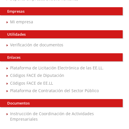
Empresas
Mi empresa
Utilidades
Verificación de documentos
Enlaces
Plataforma de Licitación Electrónica de las EE.LL.
Códigos FACE de Diputación
Códigos FACE de EE.LL
Plataforma de Contratación del Sector Público
Documentos
Instrucción de Coordinación de Actividades
Empresariales