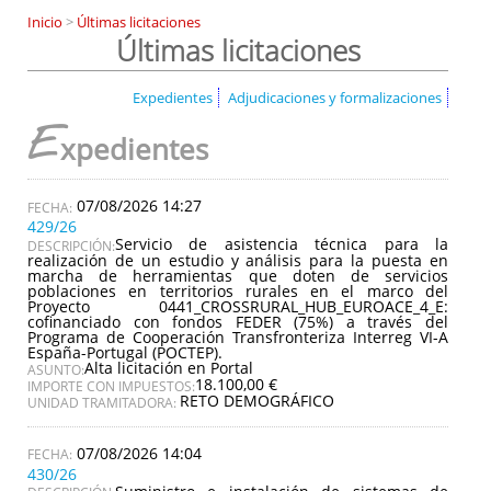
Inicio
>
Últimas licitaciones
Últimas licitaciones
Expedientes
Adjudicaciones y formalizaciones
E
xpedientes
07/08/2026 14:27
429/26
Servicio de asistencia técnica para la
DESCRIPCIÓN:
realización de un estudio y análisis para la puesta en
marcha de herramientas que doten de servicios
poblaciones en territorios rurales en el marco del
Proyecto 0441_CROSSRURAL_HUB_EUROACE_4_E:
cofinanciado con fondos FEDER (75%) a través del
Programa de Cooperación Transfronteriza Interreg VI-A
España-Portugal (POCTEP).
Alta licitación en Portal
ASUNTO:
18.100,00 €
IMPORTE CON IMPUESTOS:
RETO DEMOGRÁFICO
UNIDAD TRAMITADORA:
07/08/2026 14:04
430/26