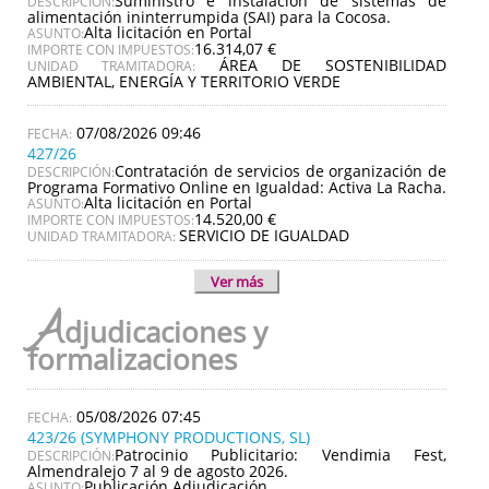
Suministro e instalación de sistemas de
DESCRIPCIÓN:
alimentación ininterrumpida (SAI) para la Cocosa.
Alta licitación en Portal
ASUNTO:
16.314,07 €
IMPORTE CON IMPUESTOS:
ÁREA DE SOSTENIBILIDAD
UNIDAD TRAMITADORA:
AMBIENTAL, ENERGÍA Y TERRITORIO VERDE
07/08/2026 09:46
427/26
Contratación de servicios de organización de
DESCRIPCIÓN:
Programa Formativo Online en Igualdad: Activa La Racha.
Alta licitación en Portal
ASUNTO:
14.520,00 €
IMPORTE CON IMPUESTOS:
SERVICIO DE IGUALDAD
UNIDAD TRAMITADORA:
Ver más
A
djudicaciones y
formalizaciones
05/08/2026 07:45
423/26 (SYMPHONY PRODUCTIONS, SL)
Patrocinio Publicitario: Vendimia Fest,
DESCRIPCIÓN:
Almendralejo 7 al 9 de agosto 2026.
Publicación Adjudicación
ASUNTO: