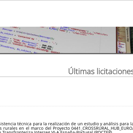
Últimas licitacione
sistencia técnica para la realización de un estudio y análisis par
ios rurales en el marco del Proyecto 0441_CROSSRURAL_HUB_EUROA
Transfronteriza Interreg VI-A España-Portugal (POCTEP).