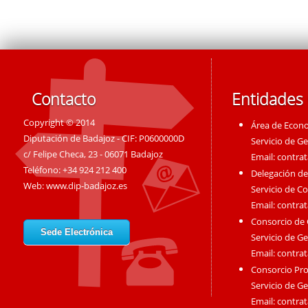
Contacto
Entidades
Copyright © 2014
Área de Econ
Diputación de Badajoz - CIF: P0600000D
Servicio de G
c/ Felipe Checa, 23 - 06071 Badajoz
Email:
contra
Teléfono: +34 924 212 400
Delegación de
Web:
www.dip-badajoz.es
Servicio de C
Email:
contra
Consorcio de
Sede Electrónica
Servicio de G
Email:
contra
Consorcio Pro
Servicio de G
Email:
contra