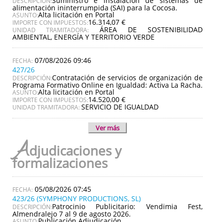
Suministro e instalación de sistemas de
DESCRIPCIÓN:
alimentación ininterrumpida (SAI) para la Cocosa.
Alta licitación en Portal
ASUNTO:
16.314,07 €
IMPORTE CON IMPUESTOS:
ÁREA DE SOSTENIBILIDAD
UNIDAD TRAMITADORA:
AMBIENTAL, ENERGÍA Y TERRITORIO VERDE
07/08/2026 09:46
427/26
Contratación de servicios de organización de
DESCRIPCIÓN:
Programa Formativo Online en Igualdad: Activa La Racha.
Alta licitación en Portal
ASUNTO:
14.520,00 €
IMPORTE CON IMPUESTOS:
SERVICIO DE IGUALDAD
UNIDAD TRAMITADORA:
Ver más
A
djudicaciones y
formalizaciones
05/08/2026 07:45
423/26 (SYMPHONY PRODUCTIONS, SL)
Patrocinio Publicitario: Vendimia Fest,
DESCRIPCIÓN:
Almendralejo 7 al 9 de agosto 2026.
Publicación Adjudicación
ASUNTO: