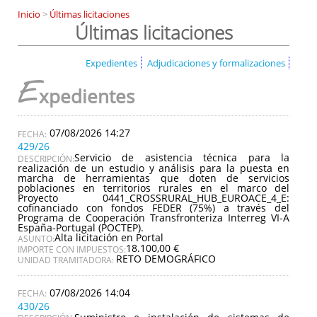
Inicio
>
Últimas licitaciones
Últimas licitaciones
Expedientes
Adjudicaciones y formalizaciones
E
xpedientes
07/08/2026 14:27
429/26
Servicio de asistencia técnica para la
DESCRIPCIÓN:
realización de un estudio y análisis para la puesta en
marcha de herramientas que doten de servicios
poblaciones en territorios rurales en el marco del
Proyecto 0441_CROSSRURAL_HUB_EUROACE_4_E:
cofinanciado con fondos FEDER (75%) a través del
Programa de Cooperación Transfronteriza Interreg VI-A
España-Portugal (POCTEP).
Alta licitación en Portal
ASUNTO:
18.100,00 €
IMPORTE CON IMPUESTOS:
RETO DEMOGRÁFICO
UNIDAD TRAMITADORA:
07/08/2026 14:04
430/26