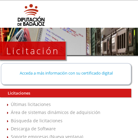
Licitación
Acceda a más información con su certificado digital
Licitaciones
Últimas licitaciones
Área de sistemas dinámicos de adquisición
Búsqueda de licitaciones
Descarga de Software
Soporte empresas (Nueva ventana)