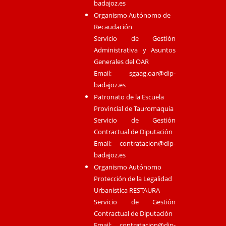
badajoz.es
Organismo Autónomo de
Recaudación
Servicio de Gestión
Administrativa y Asuntos
Generales del OAR
Email:
sgaag.oar@dip-
badajoz.es
Patronato de la Escuela
Provincial de Tauromaquia
Servicio de Gestión
Contractual de Diputación
Email:
contratacion@dip-
badajoz.es
Organismo Autónomo
Protección de la Legalidad
Urbanística RESTAURA
Servicio de Gestión
Contractual de Diputación
Email:
contratacion@dip-