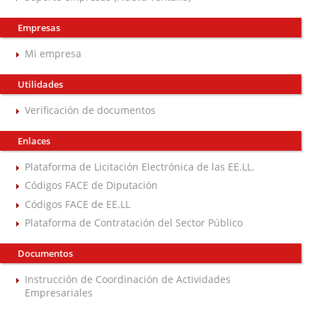
Empresas
Mi empresa
Utilidades
Verificación de documentos
Enlaces
Plataforma de Licitación Electrónica de las EE.LL.
Códigos FACE de Diputación
Códigos FACE de EE.LL
Plataforma de Contratación del Sector Público
Documentos
Instrucción de Coordinación de Actividades
Empresariales