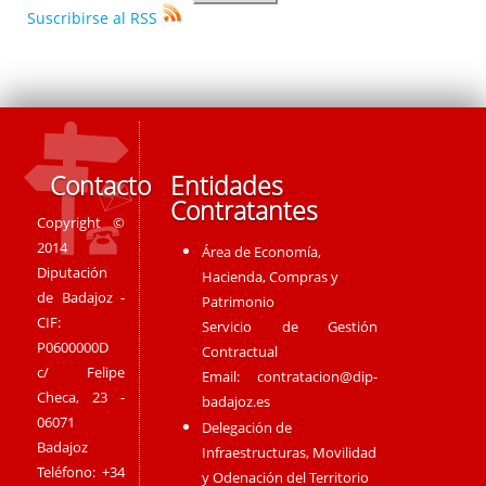
Suscribirse al RSS
Contacto
Entidades
Contratantes
Copyright ©
2014
Área de Economía,
Diputación
Hacienda, Compras y
de Badajoz -
Patrimonio
CIF:
Servicio de Gestión
P0600000D
Contractual
c/ Felipe
Email:
contratacion@dip-
Checa, 23 -
badajoz.es
06071
Delegación de
Badajoz
Infraestructuras, Movilidad
Teléfono: +34
y Odenación del Territorio