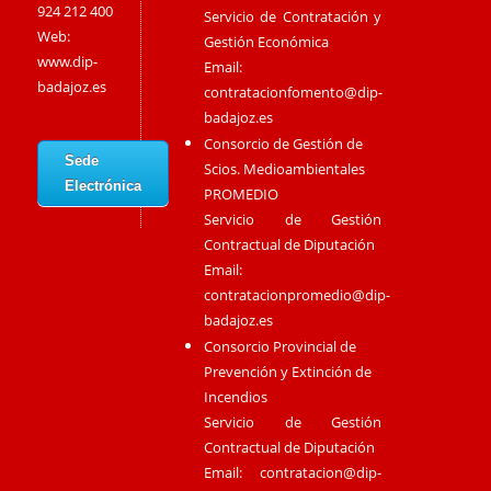
924 212 400
Servicio de Contratación y
Web:
Gestión Económica
www.dip-
Email:
badajoz.es
contratacionfomento@dip-
badajoz.es
Consorcio de Gestión de
Sede
Scios. Medioambientales
Electrónica
PROMEDIO
Servicio de Gestión
Contractual de Diputación
Email:
contratacionpromedio@dip-
badajoz.es
Consorcio Provincial de
Prevención y Extinción de
Incendios
Servicio de Gestión
Contractual de Diputación
Email:
contratacion@dip-