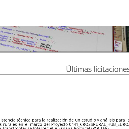
Últimas licitacione
sistencia técnica para la realización de un estudio y análisis par
ios rurales en el marco del Proyecto 0441_CROSSRURAL_HUB_EUROA
Transfronteriza Interreg VI-A España-Portugal (POCTEP).