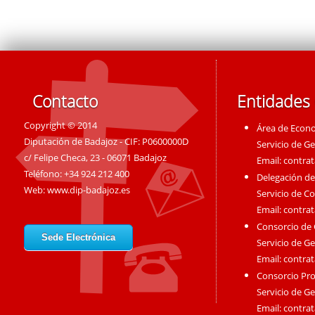
Contacto
Entidades
Copyright © 2014
Área de Econ
Diputación de Badajoz - CIF: P0600000D
Servicio de G
c/ Felipe Checa, 23 - 06071 Badajoz
Email:
contra
Teléfono: +34 924 212 400
Delegación de
Web:
www.dip-badajoz.es
Servicio de C
Email:
contra
Consorcio de
Sede Electrónica
Servicio de G
Email:
contra
Consorcio Pro
Servicio de G
Email:
contra