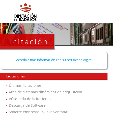
Licitación
Acceda a más información con su certificado digital
Licitaciones
Últimas licitaciones
Área de sistemas dinámicos de adquisición
Búsqueda de licitaciones
Descarga de Software
Soporte empresas (Nueva ventana)