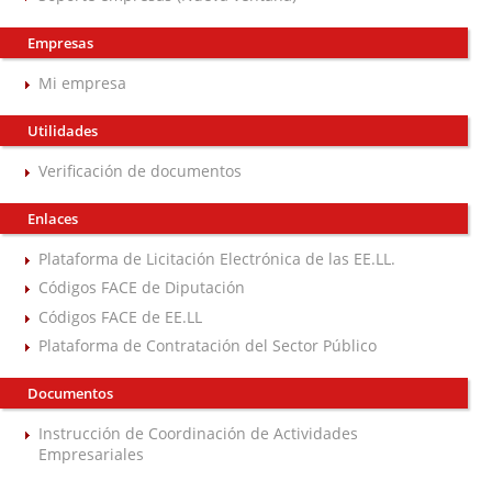
Empresas
Mi empresa
Utilidades
Verificación de documentos
Enlaces
Plataforma de Licitación Electrónica de las EE.LL.
Códigos FACE de Diputación
Códigos FACE de EE.LL
Plataforma de Contratación del Sector Público
Documentos
Instrucción de Coordinación de Actividades
Empresariales