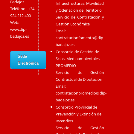
Badajoz
Infraestructuras, Movilidad
Teléfono: +34
y Odenación del Territorio
924 212 400
Servicio de Contratación y
Web:
Gestión Económica
www.dip-
Email:
badajoz.es
contratacionfomento@dip-
badajoz.es
Consorcio de Gestión de
Sede
Scios. Medioambientales
Electrónica
PROMEDIO
Servicio de Gestión
Contractual de Diputación
Email:
contratacionpromedio@dip-
badajoz.es
Consorcio Provincial de
Prevención y Extinción de
Incendios
Servicio de Gestión