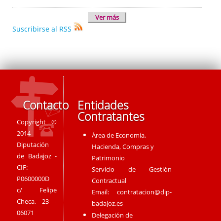
Ver más
Suscribirse al RSS
Contacto
Entidades
Contratantes
Copyright ©
2014
Área de Economía,
Diputación
Hacienda, Compras y
de Badajoz -
Patrimonio
CIF:
Servicio de Gestión
P0600000D
Contractual
c/ Felipe
Email:
contratacion@dip-
Checa, 23 -
badajoz.es
06071
Delegación de