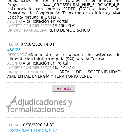
poblaciones en territorios rurales en el marco del
Proyecto 0441_CROSSRURAL_HUB_EUROACE_4_E:
cofinanciado con fondos FEDER (75%) a través del
Programa de Cooperación Transfronteriza Interreg VI-A
España-Portugal (POCTEP).
Alta licitación en Portal
ASUNTO:
18.100,00 €
IMPORTE CON IMPUESTOS:
RETO DEMOGRÁFICO
UNIDAD TRAMITADORA:
07/08/2026 14:04
430/26
Suministro e instalación de sistemas de
DESCRIPCIÓN:
alimentación ininterrumpida (SAI) para la Cocosa.
Alta licitación en Portal
ASUNTO:
16.314,07 €
IMPORTE CON IMPUESTOS:
ÁREA DE SOSTENIBILIDAD
UNIDAD TRAMITADORA:
AMBIENTAL, ENERGÍA Y TERRITORIO VERDE
Ver más
A
djudicaciones y
formalizaciones
10/08/2026 14:30
428/26 (MAR TOROS, S.L.)