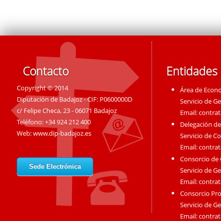
Contacto
Entidades
Copyright © 2014
Área de Econ
Diputación de Badajoz - CIF: P0600000D
Servicio de G
c/ Felipe Checa, 23 - 06071 Badajoz
Email:
contra
Teléfono: +34 924 212 400
Delegación de
Web:
www.dip-badajoz.es
Servicio de C
Email:
contra
Consorcio de
Sede Electrónica
Servicio de G
Email:
contra
Consorcio Pro
Servicio de G
Email:
contra