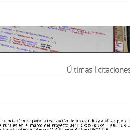
Últimas licitacione
sistencia técnica para la realización de un estudio y análisis par
ios rurales en el marco del Proyecto 0441_CROSSRURAL_HUB_EUROA
Transfronteriza Interreg VI-A España-Portugal (POCTEP).