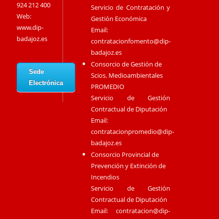
924 212 400
Servicio de Contratación y
Web:
Gestión Económica
www.dip-
Email:
badajoz.es
contratacionfomento@dip-
badajoz.es
Consorcio de Gestión de
Sede
Scios. Medioambientales
Electrónica
PROMEDIO
Servicio de Gestión
Contractual de Diputación
Email:
contratacionpromedio@dip-
badajoz.es
Consorcio Provincial de
Prevención y Extinción de
Incendios
Servicio de Gestión
Contractual de Diputación
Email:
contratacion@dip-