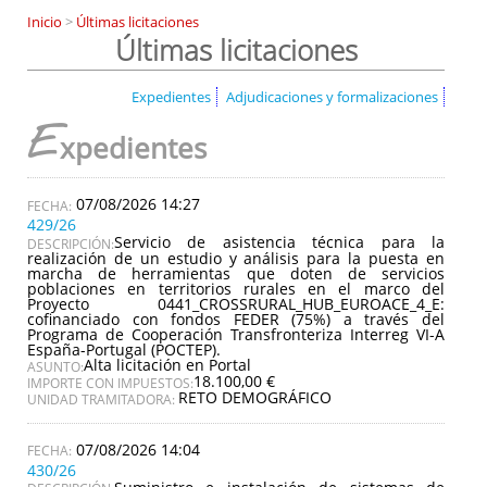
Inicio
>
Últimas licitaciones
Últimas licitaciones
Expedientes
Adjudicaciones y formalizaciones
E
xpedientes
07/08/2026 14:27
429/26
Servicio de asistencia técnica para la
DESCRIPCIÓN:
realización de un estudio y análisis para la puesta en
marcha de herramientas que doten de servicios
poblaciones en territorios rurales en el marco del
Proyecto 0441_CROSSRURAL_HUB_EUROACE_4_E:
cofinanciado con fondos FEDER (75%) a través del
Programa de Cooperación Transfronteriza Interreg VI-A
España-Portugal (POCTEP).
Alta licitación en Portal
ASUNTO:
18.100,00 €
IMPORTE CON IMPUESTOS:
RETO DEMOGRÁFICO
UNIDAD TRAMITADORA:
07/08/2026 14:04
430/26