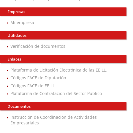
Empresas
Mi empresa
Utilidades
Verificación de documentos
Enlaces
Plataforma de Licitación Electrónica de las EE.LL.
Códigos FACE de Diputación
Códigos FACE de EE.LL
Plataforma de Contratación del Sector Público
Documentos
Instrucción de Coordinación de Actividades
Empresariales