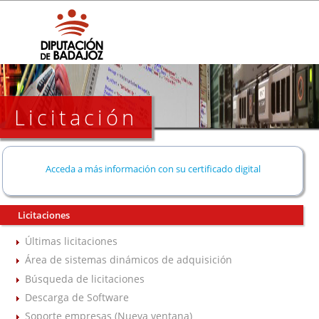
Licitación
Acceda a más información con su certificado digital
Licitaciones
Últimas licitaciones
Área de sistemas dinámicos de adquisición
Búsqueda de licitaciones
Descarga de Software
Soporte empresas (Nueva ventana)