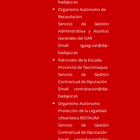
badajoz.es
Organismo Autónomo de
Recaudación
Servicio de Gestión
Administrativa y Asuntos
Generales del OAR
Email:
sgaag.oar@dip-
badajoz.es
Patronato de la Escuela
Provincial de Tauromaquia
Servicio de Gestión
Contractual de Diputación
Email:
contratacion@dip-
badajoz.es
Organismo Autónomo
Protección de la Legalidad
Urbanística RESTAURA
Servicio de Gestión
Contractual de Diputación
Email:
contratacion@dip-