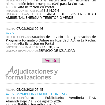
Suministro e instalación de sistemas de
DESCRIPCIÓN:
alimentación ininterrumpida (SAI) para la Cocosa.
Alta licitación en Portal
ASUNTO:
16.314,07 €
IMPORTE CON IMPUESTOS:
ÁREA DE SOSTENIBILIDAD
UNIDAD TRAMITADORA:
AMBIENTAL, ENERGÍA Y TERRITORIO VERDE
07/08/2026 09:46
427/26
Contratación de servicios de organización de
DESCRIPCIÓN:
Programa Formativo Online en Igualdad: Activa La Racha.
Alta licitación en Portal
ASUNTO:
14.520,00 €
IMPORTE CON IMPUESTOS:
SERVICIO DE IGUALDAD
UNIDAD TRAMITADORA:
Ver más
A
djudicaciones y
formalizaciones
05/08/2026 07:45
423/26 (SYMPHONY PRODUCTIONS, SL)
Patrocinio Publicitario: Vendimia Fest,
DESCRIPCIÓN:
Almendralejo 7 al 9 de agosto 2026.
Publicación Adjudicación
ASUNTO: