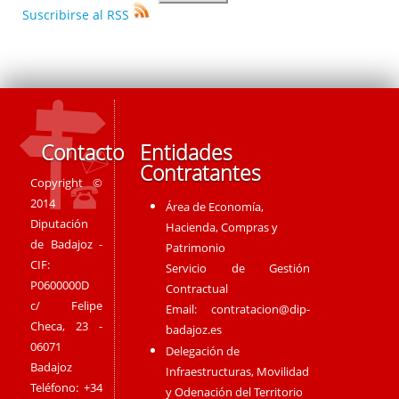
Suscribirse al RSS
Contacto
Entidades
Contratantes
Copyright ©
2014
Área de Economía,
Diputación
Hacienda, Compras y
de Badajoz -
Patrimonio
CIF:
Servicio de Gestión
P0600000D
Contractual
c/ Felipe
Email:
contratacion@dip-
Checa, 23 -
badajoz.es
06071
Delegación de
Badajoz
Infraestructuras, Movilidad
Teléfono: +34
y Odenación del Territorio