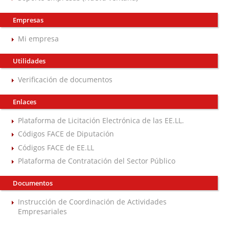
Empresas
Mi empresa
Utilidades
Verificación de documentos
Enlaces
Plataforma de Licitación Electrónica de las EE.LL.
Códigos FACE de Diputación
Códigos FACE de EE.LL
Plataforma de Contratación del Sector Público
Documentos
Instrucción de Coordinación de Actividades
Empresariales