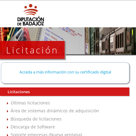
Licitación
Acceda a más información con su certificado digital
Licitaciones
Últimas licitaciones
Área de sistemas dinámicos de adquisición
Búsqueda de licitaciones
Descarga de Software
Soporte empresas (Nueva ventana)