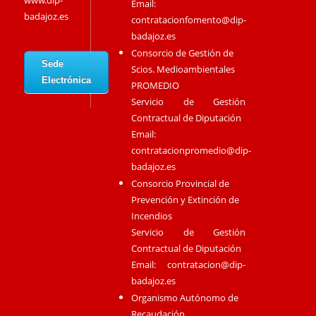
www.dip-
Email:
badajoz.es
contratacionfomento@dip-
badajoz.es
Consorcio de Gestión de
Sede
Scios. Medioambientales
Electrónica
PROMEDIO
Servicio de Gestión
Contractual de Diputación
Email:
contratacionpromedio@dip-
badajoz.es
Consorcio Provincial de
Prevención y Extinción de
Incendios
Servicio de Gestión
Contractual de Diputación
Email:
contratacion@dip-
badajoz.es
Organismo Autónomo de
Recaudación