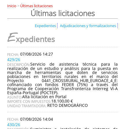
Inicio
>
Últimas licitaciones
Últimas licitaciones
Expedientes
Adjudicaciones y formalizaciones
E
xpedientes
07/08/2026 14:27
429/26
Servicio de asistencia técnica para la
DESCRIPCIÓN:
realización de un estudio y análisis para la puesta en
marcha de herramientas que doten de servicios
poblaciones en territorios rurales en el marco del
Proyecto 0441_CROSSRURAL_HUB_EUROACE_4_E:
cofinanciado con fondos FEDER (75%) a través del
Programa de Cooperación Transfronteriza Interreg VI-A
España-Portugal (POCTEP).
Alta licitación en Portal
ASUNTO:
18.100,00 €
IMPORTE CON IMPUESTOS:
RETO DEMOGRÁFICO
UNIDAD TRAMITADORA:
07/08/2026 14:04
430/26