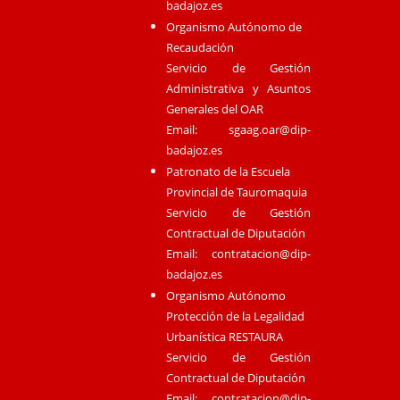
badajoz.es
Organismo Autónomo de
Recaudación
Servicio de Gestión
Administrativa y Asuntos
Generales del OAR
Email:
sgaag.oar@dip-
badajoz.es
Patronato de la Escuela
Provincial de Tauromaquia
Servicio de Gestión
Contractual de Diputación
Email:
contratacion@dip-
badajoz.es
Organismo Autónomo
Protección de la Legalidad
Urbanística RESTAURA
Servicio de Gestión
Contractual de Diputación
Email:
contratacion@dip-