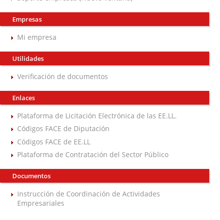
Empresas
Mi empresa
Utilidades
Verificación de documentos
Enlaces
Plataforma de Licitación Electrónica de las EE.LL.
Códigos FACE de Diputación
Códigos FACE de EE.LL
Plataforma de Contratación del Sector Público
Documentos
Instrucción de Coordinación de Actividades
Empresariales