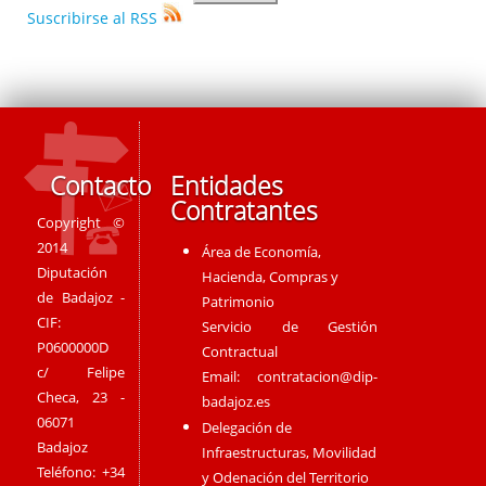
Suscribirse al RSS
Contacto
Entidades
Contratantes
Copyright ©
2014
Área de Economía,
Diputación
Hacienda, Compras y
de Badajoz -
Patrimonio
CIF:
Servicio de Gestión
P0600000D
Contractual
c/ Felipe
Email:
contratacion@dip-
Checa, 23 -
badajoz.es
06071
Delegación de
Badajoz
Infraestructuras, Movilidad
Teléfono: +34
y Odenación del Territorio