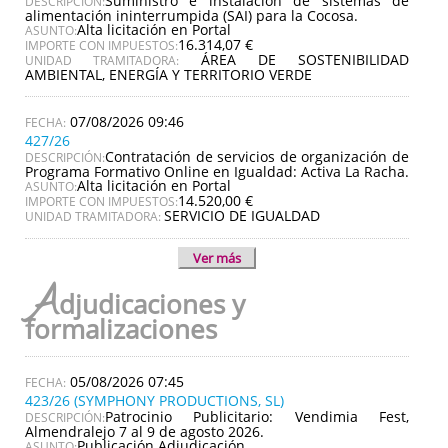
Suministro e instalación de sistemas de
DESCRIPCIÓN:
alimentación ininterrumpida (SAI) para la Cocosa.
Alta licitación en Portal
ASUNTO:
16.314,07 €
IMPORTE CON IMPUESTOS:
ÁREA DE SOSTENIBILIDAD
UNIDAD TRAMITADORA:
AMBIENTAL, ENERGÍA Y TERRITORIO VERDE
07/08/2026 09:46
427/26
Contratación de servicios de organización de
DESCRIPCIÓN:
Programa Formativo Online en Igualdad: Activa La Racha.
Alta licitación en Portal
ASUNTO:
14.520,00 €
IMPORTE CON IMPUESTOS:
SERVICIO DE IGUALDAD
UNIDAD TRAMITADORA:
Ver más
A
djudicaciones y
formalizaciones
05/08/2026 07:45
423/26 (SYMPHONY PRODUCTIONS, SL)
Patrocinio Publicitario: Vendimia Fest,
DESCRIPCIÓN:
Almendralejo 7 al 9 de agosto 2026.
Publicación Adjudicación
ASUNTO: