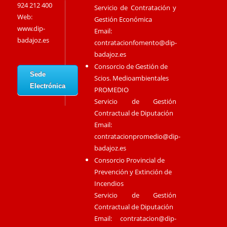
924 212 400
Servicio de Contratación y
Web:
Gestión Económica
www.dip-
Email:
badajoz.es
contratacionfomento@dip-
badajoz.es
Consorcio de Gestión de
Sede
Scios. Medioambientales
Electrónica
PROMEDIO
Servicio de Gestión
Contractual de Diputación
Email:
contratacionpromedio@dip-
badajoz.es
Consorcio Provincial de
Prevención y Extinción de
Incendios
Servicio de Gestión
Contractual de Diputación
Email:
contratacion@dip-