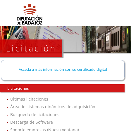
Licitación
Acceda a más información con su certificado digital
Licitaciones
Últimas licitaciones
Área de sistemas dinámicos de adquisición
Búsqueda de licitaciones
Descarga de Software
Soporte empresas (Nueva ventana)