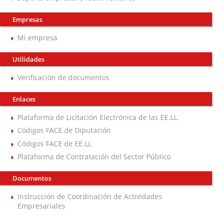
Empresas
Mi empresa
Utilidades
Verificación de documentos
Enlaces
Plataforma de Licitación Electrónica de las EE.LL.
Códigos FACE de Diputación
Códigos FACE de EE.LL
Plataforma de Contratación del Sector Público
Documentos
Instrucción de Coordinación de Actividades
Empresariales