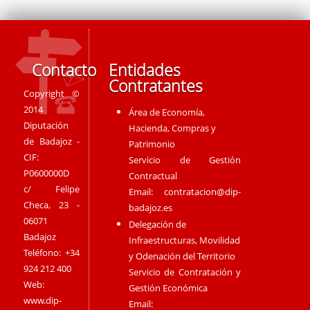
Contacto
Entidades
Contratantes
Copyright ©
2014
Área de Economía,
Diputación
Hacienda, Compras y
de Badajoz -
Patrimonio
CIF:
Servicio de Gestión
P0600000D
Contractual
c/ Felipe
Email:
contratacion@dip-
Checa, 23 -
badajoz.es
06071
Delegación de
Badajoz
Infraestructuras, Movilidad
Teléfono: +34
y Odenación del Territorio
924 212 400
Servicio de Contratación y
Web:
Gestión Económica
www.dip-
Email: