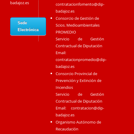
badajoz.es
contratacionfomento@dip-
badajoz.es
Consorcio de Gestión de
Sede
Scios. Medioambientales
Electrónica
PROMEDIO
Servicio de Gestión
Contractual de Diputación
Email:
contratacionpromedio@dip-
badajoz.es
Consorcio Provincial de
Prevención y Extinción de
Incendios
Servicio de Gestión
Contractual de Diputación
Email:
contratacion@dip-
badajoz.es
Organismo Autónomo de
Recaudación