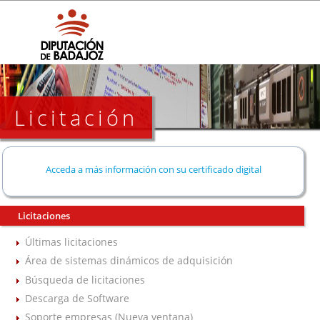
Licitación
Acceda a más información con su certificado digital
Licitaciones
Últimas licitaciones
Área de sistemas dinámicos de adquisición
Búsqueda de licitaciones
Descarga de Software
Soporte empresas (Nueva ventana)