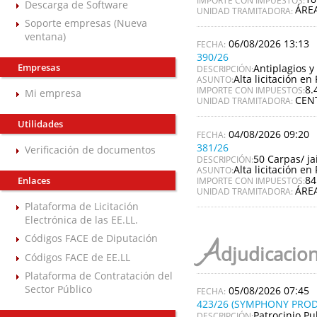
Descarga de Software
ÁRE
UNIDAD TRAMITADORA:
Soporte empresas (Nueva
ventana)
06/08/2026 13:13
390/26
Empresas
Antiplagios y 
DESCRIPCIÓN:
Alta licitación en 
ASUNTO:
8.
IMPORTE CON IMPUESTOS:
Mi empresa
CEN
UNIDAD TRAMITADORA:
Utilidades
04/08/2026 09:20
381/26
Verificación de documentos
50 Carpas/ ja
DESCRIPCIÓN:
Alta licitación en 
ASUNTO:
84
Enlaces
IMPORTE CON IMPUESTOS:
ÁRE
UNIDAD TRAMITADORA:
Plataforma de Licitación
Electrónica de las EE.LL.
Códigos FACE de Diputación
A
djudicacio
Códigos FACE de EE.LL
Plataforma de Contratación del
Sector Público
05/08/2026 07:45
423/26 (SYMPHONY PROD
Patrocinio Pu
DESCRIPCIÓN: