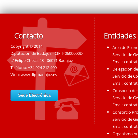
Contacto
Entidades
Copyright © 2014
Área de Econ
Diputación de Badajoz - CIF: P0600000D
Servicio de G
c/ Felipe Checa, 23 - 06071 Badajoz
Email:
contra
Teléfono: +34 924 212 400
Delegación de
Web:
www.dip-badajoz.es
Servicio de C
Email:
contra
Consorcio de
Sede Electrónica
Servicio de G
Email:
contra
Consorcio Pro
Servicio de G
Email:
contra
Organismo A