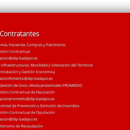
 Contratantes
omía, Hacienda, Compras y Patrimonio
estión Contractual
tacion@dip-badajoz.es
 Infraestructuras, Movilidad y Odenación del Territorio
ontratación y Gestión Económica
tacionfomento@dip-badajoz.es
 Gestión de Scios. Medioambientales PROMEDIO
estión Contractual de Diputación
tacionpromedio@dip-badajoz.es
vincial de Prevención y Extinción de Incendios
estión Contractual de Diputación
tacion@dip-badajoz.es
utónomo de Recaudación