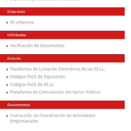
Empresas
Mi empresa
Utilidades
Verificación de documentos
Enlaces
Plataforma de Licitación Electrónica de las EE.LL.
Códigos FACE de Diputación
Códigos FACE de EE.LL
Plataforma de Contratación del Sector Público
Documentos
Instrucción de Coordinación de Actividades
Empresariales