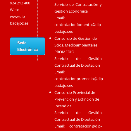
924 212 400
Servicio de Contratación y
Web:
Gestión Económica
www.dip-
Email:
badajoz.es
contratacionfomento@dip-
badajoz.es
Consorcio de Gestión de
Sede
Scios. Medioambientales
Electrónica
PROMEDIO
Servicio de Gestión
Contractual de Diputación
Email:
contratacionpromedio@dip-
badajoz.es
Consorcio Provincial de
Prevención y Extinción de
Incendios
Servicio de Gestión
Contractual de Diputación
Email:
contratacion@dip-