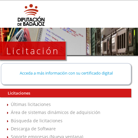
Licitación
Acceda a más información con su certificado digital
Licitaciones
Últimas licitaciones
Área de sistemas dinámicos de adquisición
Búsqueda de licitaciones
Descarga de Software
Soporte empresas (Nueva ventana)