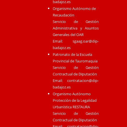
badajoz.es
Organismo Autónomo de
Recaudación
Servicio de Gestión
Administrativa y Asuntos
Generales del OAR
Email:
sgaag.oar@dip-
badajoz.es
Patronato de la Escuela
Provincial de Tauromaquia
Servicio de Gestión
Contractual de Diputación
Email:
contratacion@dip-
badajoz.es
Organismo Autónomo
Protección de la Legalidad
Urbanística RESTAURA
Servicio de Gestión
Contractual de Diputación
Email:
contratacion@dip-