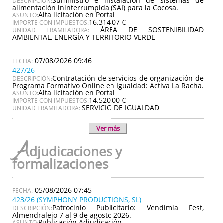
Suministro e instalación de sistemas de
DESCRIPCIÓN:
alimentación ininterrumpida (SAI) para la Cocosa.
Alta licitación en Portal
ASUNTO:
16.314,07 €
IMPORTE CON IMPUESTOS:
ÁREA DE SOSTENIBILIDAD
UNIDAD TRAMITADORA:
AMBIENTAL, ENERGÍA Y TERRITORIO VERDE
07/08/2026 09:46
427/26
Contratación de servicios de organización de
DESCRIPCIÓN:
Programa Formativo Online en Igualdad: Activa La Racha.
Alta licitación en Portal
ASUNTO:
14.520,00 €
IMPORTE CON IMPUESTOS:
SERVICIO DE IGUALDAD
UNIDAD TRAMITADORA:
Ver más
A
djudicaciones y
formalizaciones
05/08/2026 07:45
423/26 (SYMPHONY PRODUCTIONS, SL)
Patrocinio Publicitario: Vendimia Fest,
DESCRIPCIÓN:
Almendralejo 7 al 9 de agosto 2026.
Publicación Adjudicación
ASUNTO: