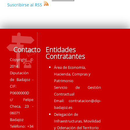
Suscribirse al RSS
Contacto
Entidades
Contratantes
Copyright ©
2014
Área de Economía,
Diputación
Hacienda, Compras y
de Badajoz -
Patrimonio
CIF:
Servicio de Gestión
P0600000D
Contractual
c/ Felipe
Email:
contratacion@dip-
Checa, 23 -
badajoz.es
06071
Delegación de
Badajoz
Infraestructuras, Movilidad
Teléfono: +34
y Odenación del Territorio