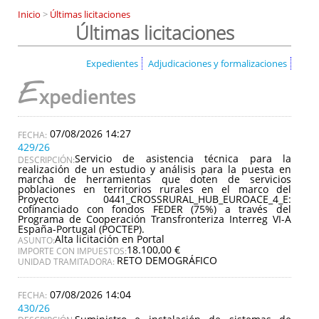
Inicio
>
Últimas licitaciones
Últimas licitaciones
Expedientes
Adjudicaciones y formalizaciones
E
xpedientes
07/08/2026 14:27
429/26
Servicio de asistencia técnica para la
DESCRIPCIÓN:
realización de un estudio y análisis para la puesta en
marcha de herramientas que doten de servicios
poblaciones en territorios rurales en el marco del
Proyecto 0441_CROSSRURAL_HUB_EUROACE_4_E:
cofinanciado con fondos FEDER (75%) a través del
Programa de Cooperación Transfronteriza Interreg VI-A
España-Portugal (POCTEP).
Alta licitación en Portal
ASUNTO:
18.100,00 €
IMPORTE CON IMPUESTOS:
RETO DEMOGRÁFICO
UNIDAD TRAMITADORA:
07/08/2026 14:04
430/26