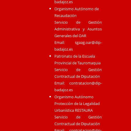
badajoz.es
Organismo Autónomo de
Recaudación
Servicio de Gestión
Administrativa y Asuntos
Generales del OAR
Email:
sgaag.oar@dip-
badajoz.es
Patronato de la Escuela
Provincial de Tauromaquia
Servicio de Gestión
Contractual de Diputación
Email:
contratacion@dip-
badajoz.es
Organismo Autónomo
Protección de la Legalidad
Urbanística RESTAURA
Servicio de Gestión
Contractual de Diputación
Email:
contratacion@dip-