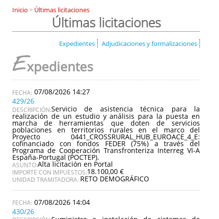
Inicio
>
Últimas licitaciones
Últimas licitaciones
Expedientes
Adjudicaciones y formalizaciones
E
xpedientes
07/08/2026 14:27
429/26
Servicio de asistencia técnica para la
DESCRIPCIÓN:
realización de un estudio y análisis para la puesta en
marcha de herramientas que doten de servicios
poblaciones en territorios rurales en el marco del
Proyecto 0441_CROSSRURAL_HUB_EUROACE_4_E:
cofinanciado con fondos FEDER (75%) a través del
Programa de Cooperación Transfronteriza Interreg VI-A
España-Portugal (POCTEP).
Alta licitación en Portal
ASUNTO:
18.100,00 €
IMPORTE CON IMPUESTOS:
RETO DEMOGRÁFICO
UNIDAD TRAMITADORA:
07/08/2026 14:04
430/26