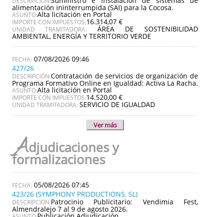
Suministro e instalación de sistemas de
DESCRIPCIÓN:
alimentación ininterrumpida (SAI) para la Cocosa.
Alta licitación en Portal
ASUNTO:
16.314,07 €
IMPORTE CON IMPUESTOS:
ÁREA DE SOSTENIBILIDAD
UNIDAD TRAMITADORA:
AMBIENTAL, ENERGÍA Y TERRITORIO VERDE
07/08/2026 09:46
427/26
Contratación de servicios de organización de
DESCRIPCIÓN:
Programa Formativo Online en Igualdad: Activa La Racha.
Alta licitación en Portal
ASUNTO:
14.520,00 €
IMPORTE CON IMPUESTOS:
SERVICIO DE IGUALDAD
UNIDAD TRAMITADORA:
Ver más
A
djudicaciones y
formalizaciones
05/08/2026 07:45
423/26 (SYMPHONY PRODUCTIONS, SL)
Patrocinio Publicitario: Vendimia Fest,
DESCRIPCIÓN:
Almendralejo 7 al 9 de agosto 2026.
Publicación Adjudicación
ASUNTO: