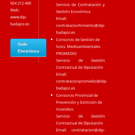
924 212 400
Servicio de Contratación y
Web:
Gestión Económica
www.dip-
Email:
badajoz.es
contratacionfomento@dip-
badajoz.es
Consorcio de Gestión de
Sede
Scios. Medioambientales
Electrónica
PROMEDIO
Servicio de Gestión
Contractual de Diputación
Email:
contratacionpromedio@dip-
badajoz.es
Consorcio Provincial de
Prevención y Extinción de
Incendios
Servicio de Gestión
Contractual de Diputación
Email:
contratacion@dip-