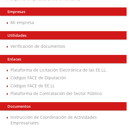
Empresas
Mi empresa
Utilidades
Verificación de documentos
Enlaces
Plataforma de Licitación Electrónica de las EE.LL.
Códigos FACE de Diputación
Códigos FACE de EE.LL
Plataforma de Contratación del Sector Público
Documentos
Instrucción de Coordinación de Actividades
Empresariales