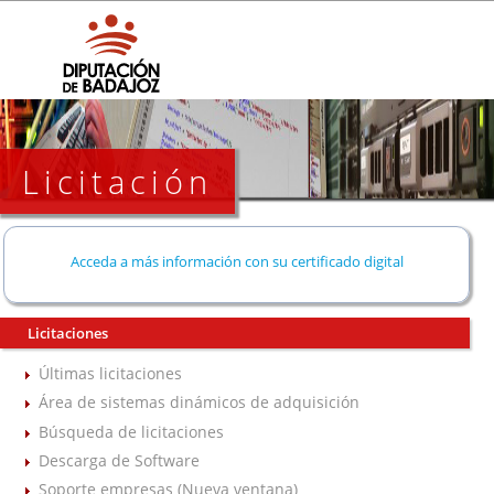
Licitación
Acceda a más información con su certificado digital
Licitaciones
Últimas licitaciones
Área de sistemas dinámicos de adquisición
Búsqueda de licitaciones
Descarga de Software
Soporte empresas (Nueva ventana)